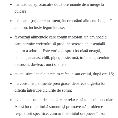
mâncați cu aproximativ două ore înainte de a merge la
culcare;
mâncați ușor, dar consistent, încorporând alimente bogate în
amidon, inclusiv leguminoase;
favorizați alimentele care conțin triptofan, un aminoacid
care permite creierului să producă serotonină, esențială
pentru a adormi. Este vorba despre ciocolată neagră,
banane, ananas, chili, piper, pește, ouă, tofu, soia, semințe
de susan, dovleac, nuci și altele;
evitați stimulentele, precum cafeaua sau ceaiul, după ora 16;
nu consumați alimente prea grase, deoarece digestia lor
dificilă întrerupe ciclurile de somn;
evitați consumul de alcool, care relaxează tonusul muscular.
Acest lucru perturbă somnul și promovează probleme
respiratorii specifice, cum ar fi sforăitul și apneea în somn.