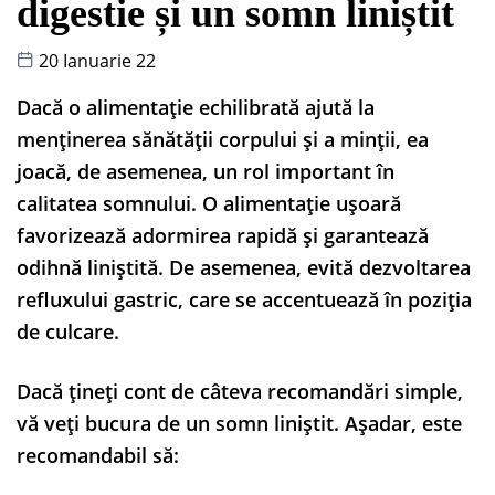
digestie și un somn liniștit
20 Ianuarie 22
Dacă o alimentație echilibrată ajută la
menținerea sănătății corpului și a minții, ea
joacă, de asemenea, un rol important în
calitatea somnului. O alimentație ușoară
favorizează adormirea rapidă și garantează
odihnă liniștită. De asemenea, evită dezvoltarea
refluxului gastric, care se accentuează în poziția
de culcare.
Dacă țineți cont de câteva recomandări simple,
vă veți bucura de un somn liniștit. Așadar, este
recomandabil să: