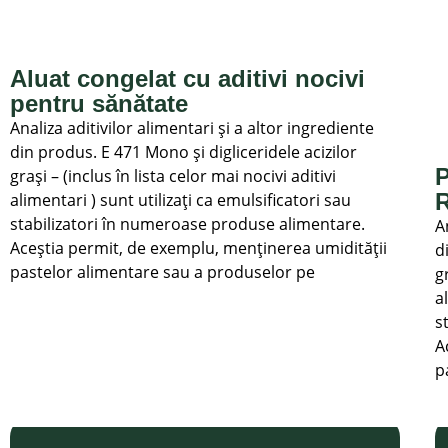
Aluat congelat cu aditivi nocivi
pentru sănătate
Analiza aditivilor alimentari și a altor ingrediente
din produs. E 471 Mono și digliceridele acizilor
P
grași – (inclus în lista celor mai nocivi aditivi
R
alimentari ) sunt utilizați ca emulsificatori sau
stabilizatori în numeroase produse alimentare.
A
Aceștia permit, de exemplu, menținerea umidității
d
pastelor alimentare sau a produselor pe
g
a
s
A
p