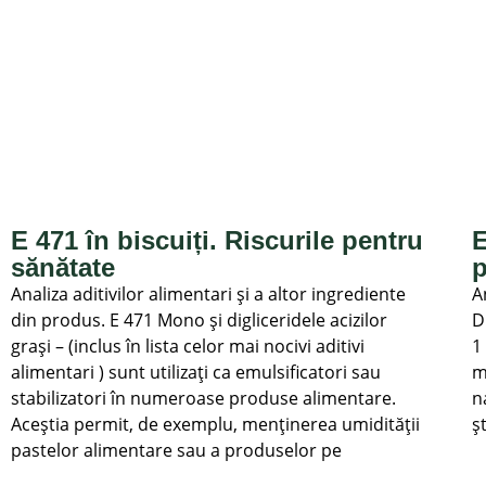
E 471 în biscuiți. Riscurile pentru
E
sănătate
p
Analiza aditivilor alimentari și a altor ingrediente
A
din produs. E 471 Mono și digliceridele acizilor
D
grași – (inclus în lista celor mai nocivi aditivi
1
alimentari ) sunt utilizați ca emulsificatori sau
m
stabilizatori în numeroase produse alimentare.
n
Aceștia permit, de exemplu, menținerea umidității
ș
pastelor alimentare sau a produselor pe