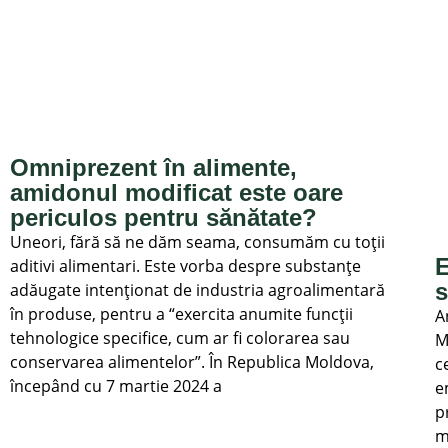
Omniprezent în alimente,
amidonul modificat este oare
periculos pentru sănătate?
Uneori, fără să ne dăm seama, consumăm cu toții
E
aditivi alimentari. Este vorba despre substanțe
s
adăugate intenționat de industria agroalimentară
în produse, pentru a “exercita anumite funcții
A
tehnologice specifice, cum ar fi colorarea sau
M
conservarea alimentelor”. În Republica Moldova,
c
începând cu 7 martie 2024 a
e
p
m