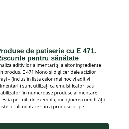
roduse de patiserie cu E 471.
iscurile pentru sănătate
naliza aditivilor alimentari și a altor ingrediente
in produs. E 471 Mono și digliceridele acizilor
rași – (inclus în lista celor mai nocivi aditivi
limentari ) sunt utilizați ca emulsificatori sau
tabilizatori în numeroase produse alimentare.
ceștia permit, de exemplu, menținerea umidității
astelor alimentare sau a produselor pe