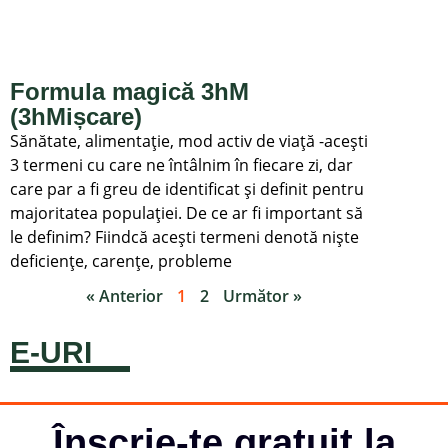
Formula magică 3hM
(3hMișcare)
Sănătate, alimentație, mod activ de viață -acești
3 termeni cu care ne întâlnim în fiecare zi, dar
care par a fi greu de identificat și definit pentru
majoritatea populației. De ce ar fi important să
le definim? Fiindcă acești termeni denotă niște
deficiențe, carențe, probleme
« Anterior
1
2
Următor »
E-URI
Înscrie-te gratuit la