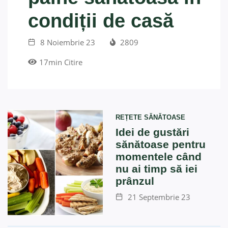
condiții de casă
8 Noiembrie 23
2809
17min Citire
REȚETE SĂNĂTOASE
Idei de gustări
sănătoase pentru
momentele când
nu ai timp să iei
prânzul
21 Septembrie 23