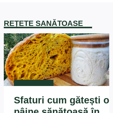
REȚETE SANĂTOASE
REȚETE SĂNĂTOASE
Sfaturi cum gătești o
pâine sănătoasă în