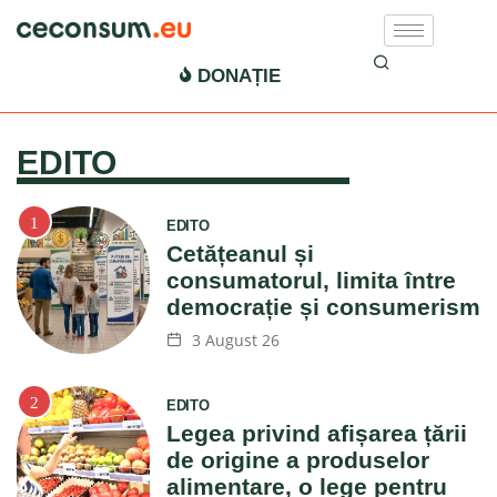
Ce Consum EU
DONAȚIE
EDITO
EDITO
Cetățeanul și
consumatorul, limita între
democrație și consumerism
3 August 26
EDITO
Legea privind afișarea țării
de origine a produselor
alimentare, o lege pentru