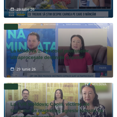
29 Iulie 26
VIDEO
La Moldova 1: Pericolul produselor
ultraprocesate destinate copiilor
29 Iunie 26
VIDEO
La TVR Moldova: Copiii, victime ale
tacticilor de marketing agresiv folosite de