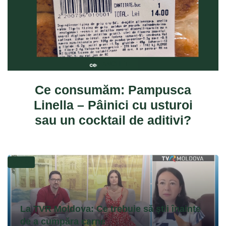
ANCHETE
Ce consumăm: Pampusca
Linella – Pâinici cu usturoi
sau un cocktail de aditivi?
VIDEO
La TVR Moldova: Ce trebuie să știi înainte
de a cumpăra carne