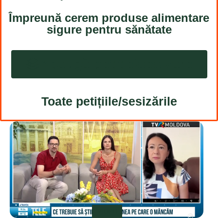
Împreună cerem produse alimentare
sigure pentru sănătate
Adaugă petiție/sesizare
Toate petițiile/sesizările
VIDEO