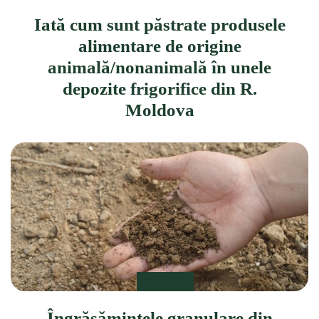
Iată cum sunt păstrate produsele
alimentare de origine
animală/nonanimală în unele
depozite frigorifice din R.
Moldova
DE STIUT
Îngrășămintele granulare din