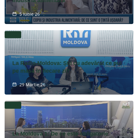
industria alimentară
5 Iunie 26
VIDEO
La Radio Moldova: Știi cu adevărat ce pui
pe masă în fiecare zi?
29 Martie 26
VIDEO
La Moldova 1: De ce este obligatorie