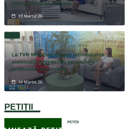
transparența pe etichetă
13 Martie 26
VIDEO
La TVR Moldova, despre introducerea
sistemului OrigineInfo pe eticheta
produselor alimentare
10 Martie 26
PETIȚII
PETIȚII