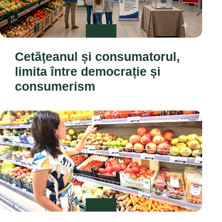
EDITO
Cetățeanul și consumatorul,
limita între democrație și
consumerism
EDITO