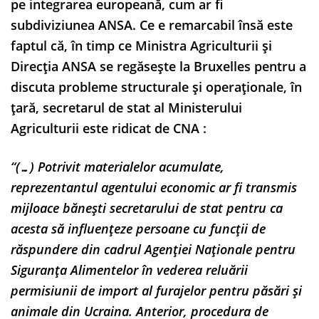
pe integrarea europeană, cum ar fi
subdiviziunea ANSA. Ce e remarcabil însă este
faptul că, în timp ce Ministra Agriculturii și
Direcția ANSA se regăsește la Bruxelles pentru a
discuta probleme structurale și operaționale, în
țară, secretarul de stat al Ministerului
Agriculturii este ridicat de CNA :
“(…) Potrivit materialelor acumulate,
reprezentantul agentului economic ar fi transmis
mijloace bănești secretarului de stat pentru ca
acesta să influențeze persoane cu funcții de
răspundere din cadrul Agenției Naționale pentru
Siguranța Alimentelor în vederea reluării
permisiunii de import al furajelor pentru păsări și
animale din Ucraina. Anterior, procedura de