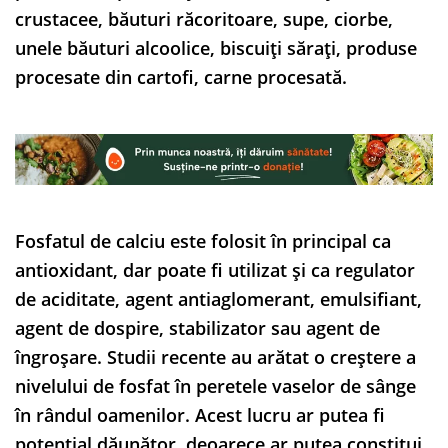
crustacee, băuturi răcoritoare, supe, ciorbe,
unele băuturi alcoolice, biscuiți sărați, produse
procesate din cartofi, carne procesată.
Fosfatul de calciu este folosit în principal ca
antioxidant, dar poate fi utilizat și ca regulator
de aciditate, agent antiaglomerant, emulsifiant,
agent de dospire, stabilizator sau agent de
îngroșare. Studii recente au arătat o creștere a
nivelului de fosfat în peretele vaselor de sânge
în rândul oamenilor. Acest lucru ar putea fi
potențial dăunător, deoarece ar putea constitui