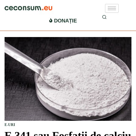
DONAȚIE
E-URI
E 341 sau Fosfații de calciu