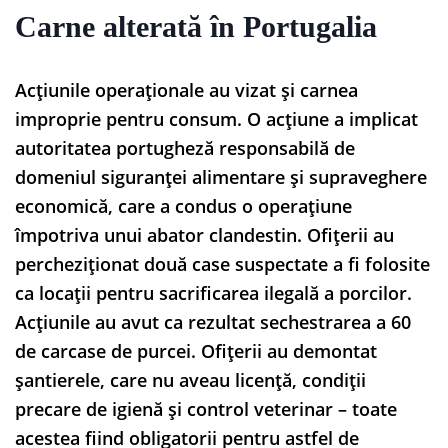
Carne alterată în Portugalia
Acțiunile operaționale au vizat și carnea
improprie pentru consum. O acțiune a implicat
autoritatea portugheză responsabilă de
domeniul siguranței alimentare și supraveghere
economică, care a condus o operațiune
împotriva unui abator clandestin. Ofițerii au
percheziționat două case suspectate a fi folosite
ca locații pentru sacrificarea ilegală a porcilor.
Acțiunile au avut ca rezultat sechestrarea a 60
de carcase de purcei. Ofițerii au demontat
șantierele, care nu aveau licență, condiții
precare de igienă și control veterinar – toate
acestea fiind obligatorii pentru astfel de