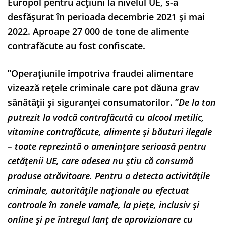
Europol pentru acțiuni la nivelul UE, s-a
desfășurat în perioada decembrie 2021 și mai
2022. Aproape 27 000 de tone de alimente
contrafăcute au fost confiscate.
”Operațiunile împotriva fraudei alimentare
vizează rețele criminale care pot dăuna grav
sănătății și siguranței consumatorilor. ”
De la ton
putrezit la vodcă contrafăcută cu alcool metilic,
vitamine contrafăcute, alimente și băuturi ilegale
– toate reprezintă o amenințare serioasă pentru
cetățenii UE, care adesea nu știu că consumă
produse otrăvitoare. Pentru a detecta activitățile
criminale, autoritățile naționale au efectuat
controale în zonele vamale, la piețe, inclusiv și
online și pe întregul lanț de aprovizionare cu