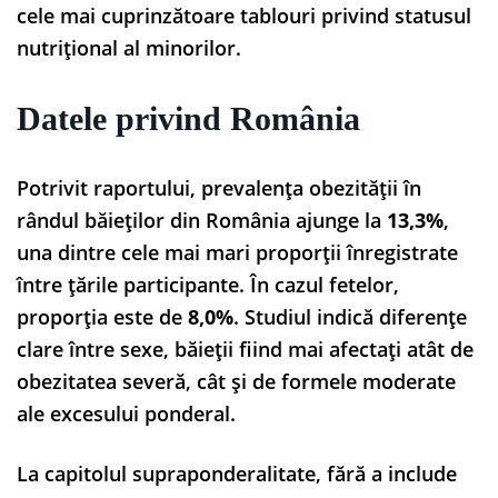
cele mai cuprinzătoare tablouri privind statusul
nutrițional al minorilor.
Datele privind România
Potrivit raportului, prevalența obezității în
rândul băieților din România ajunge la
13,3%
,
una dintre cele mai mari proporții înregistrate
între țările participante. În cazul fetelor,
proporția este de
8,0%
. Studiul indică diferențe
clare între sexe, băieții fiind mai afectați atât de
obezitatea severă, cât și de formele moderate
ale excesului ponderal.
La capitolul supraponderalitate, fără a include