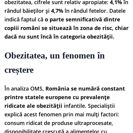
obezitatea, cifrele sunt relativ apropiate:
4,1%
în
rândul băieților și
4,7%
în rândul fetelor. Datele
indică faptul că
o parte semnificativă dintre
copiii români se situează în zona de risc, chiar
dacă nu sunt încă în categoria obezității.
Obezitatea, un fenomen în
creștere
În analiza OMS,
România se numără constant
printre statele europene cu prevalențe
ridicate ale obezității
infantile. Specialiștii
explică acest fenomen prin mai mulți factori:
consum ridicat de produse ultraprocesate,
disponibilitate crescută a alimentelor cu