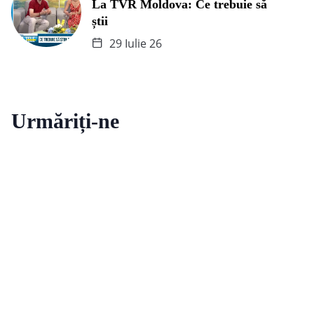
La TVR Moldova: Ce trebuie să
știi
29 Iulie 26
Urmăriți-ne