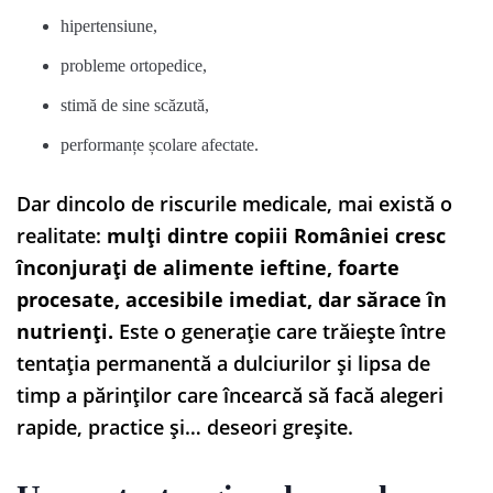
hipertensiune,
probleme ortopedice,
stimă de sine scăzută,
performanțe școlare afectate.
Dar dincolo de riscurile medicale, mai există o
realitate:
mulți dintre copiii României cresc
înconjurați de alimente ieftine, foarte
procesate, accesibile imediat, dar sărace în
nutrienți.
Este o generație care trăiește între
tentația permanentă a dulciurilor și lipsa de
timp a părinților care încearcă să facă alegeri
rapide, practice și… deseori greșite.