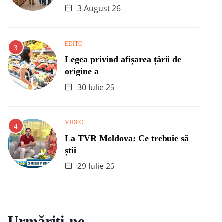
3 August 26
EDITO
Legea privind afișarea țării de
origine a
30 Iulie 26
VIDEO
La TVR Moldova: Ce trebuie să
știi
29 Iulie 26
Urmăriți-ne