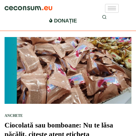
ce fel de ciocolata
DONAȚIE
ANCHETE
Ciocolată sau bomboane: Nu te lăsa
păcălit, citește atent eticheta