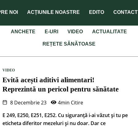
RE NOI
ACȚIUNILE NOASTRE
EDITO
CONTACT
ANCHETE
E-URI
VIDEO
ACTUALITATE
REȚETE SĂNĂTOASE
VIDEO
Evită acești aditivi alimentari!
Reprezintă un pericol pentru sănătate
8 Decembrie 23
4min Citire
E 249, E250, E251, E252. Cu siguranță i-ai văzut și tu pe
eticheta diferitor mezeluri și nu doar. Dar ce