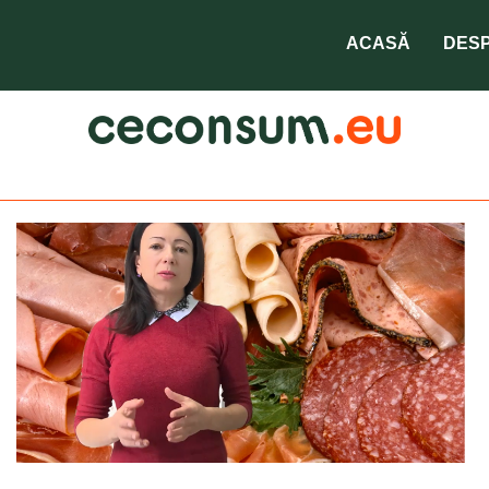
E250
ACASĂ
DESP