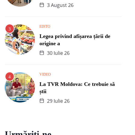
3 August 26
EDITO
Legea privind afișarea țării de
origine a
30 Iulie 26
VIDEO
La TVR Moldova: Ce trebuie să
știi
29 Iulie 26
Urmăriți-ne