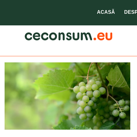
leucemie la copii
ACASĂ
DESP