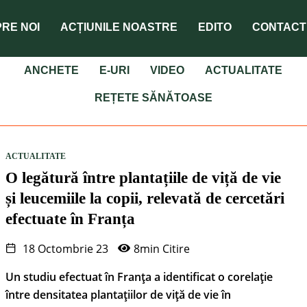
RE NOI
ACȚIUNILE NOASTRE
EDITO
CONTACT
ANCHETE
E-URI
VIDEO
ACTUALITATE
REȚETE SĂNĂTOASE
ACTUALITATE
O legătură între plantațiile de viță de vie
și leucemiile la copii, relevată de cercetări
efectuate în Franța
18 Octombrie 23
8min Citire
Un studiu efectuat în Franța a identificat o corelație
între densitatea plantațiilor de viță de vie în