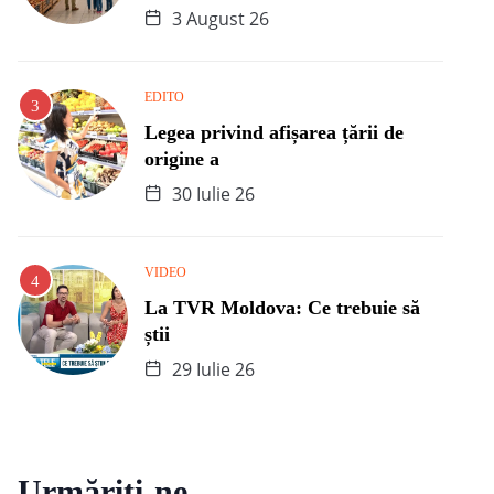
3 August 26
EDITO
Legea privind afișarea țării de
origine a
30 Iulie 26
VIDEO
La TVR Moldova: Ce trebuie să
știi
29 Iulie 26
Urmăriți-ne