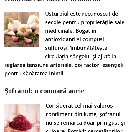
Usturoiul este recunoscut de
secole pentru proprietățile sale
medicinale. Bogat în
antioxidanți și compuși
sulfuroși, îmbunătățește
circulația sângelui și ajută la
reglarea tensiunii arteriale, doi factori esențiali
pentru sănătatea inimii.
Șofranul: o comoară aurie
Considerat cel mai valoros
condiment din lume, șofranul
nu se remarcă doar prin gust și
culoare. Potrivit cercetătorilor,