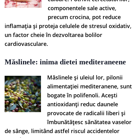
componentele sale active,
precum crocina, pot reduce
inflamația și proteja celulele de stresul oxidativ,
un factor cheie în dezvoltarea bolilor
cardiovasculare.
Măslinele: inima dietei mediteraneene
Măslinele și uleiul lor, pilonii
alimentației mediteranene, sunt
bogate în polifenoli. Acești
antioxidanți reduc daunele
provocate de radicalii liberi și
îmbunătățesc sănătatea vaselor
de sânge, limitând astfel riscul accidentelor