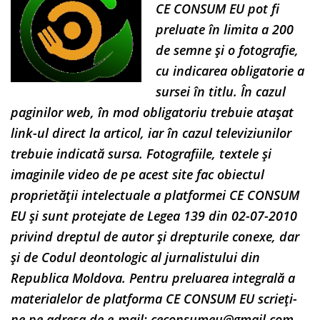
CE CONSUM EU pot fi
preluate în limita a 200
de semne și o fotografie,
cu indicarea obligatorie a
sursei în titlu. În cazul
paginilor web, în mod obligatoriu trebuie atașat
link-ul direct la articol, iar în cazul televiziunilor
trebuie indicată sursa. Fotografiile, textele și
imaginile video de pe acest site fac obiectul
proprietății intelectuale a platformei CE CONSUM
EU și sunt protejate de Legea 139 din 02-07-2010
privind dreptul de autor și drepturile conexe, dar
și de Codul deontologic al jurnalistului din
Republica Moldova. Pentru preluarea integrală a
materialelor de platforma CE CONSUM EU scrieți-
ne pe adresa de e-mail:
ceconsumeu@gmail.com
.