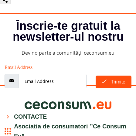
de
la
”Bucuria”
Înscrie-te gratuit la
newsletter-ul nostru
Devino parte a comunității ceconsum.eu
Email Address
Trimite
CONTACTE
Asociația de consumatori ”Ce Consum