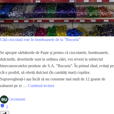
Câtă ciocolată este în bomboanele de la ”Bucuria”
Se apropie sărbătorile de Paște și pentru că ciocolatele, bomboanele,
dulciurile, deserturile sunt la ordinea zilei, voi reveni la subiectul
binecunoscutelor produse ale S.A. ”Bucuria”. În primul rând, evitați pe
cât e posibil, să oferiți dulciuri (în cantități mari) copiilor.
Supravegheați-i așa încât să nu consume mai mult de 12 grame de
Câtă
zaharuri pe zi …
Continuă lectura
ciocolată
este
Ceconsum
în
comentarii
2
bomboanele