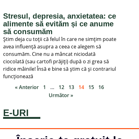
Stresul, depresia, anxietatea: ce
alimente să evităm și ce anume
să consumăm
Știm deja cu toții că felul în care ne simțim poate
avea influență asupra a ceea ce alegem să
consumăm. Cine nu a mâncat niciodată
ciocolată (sau cartofi prăjiți) după o zi grea să
ridice mâinile! Însă e bine să știm că și contrariul
funcționează
« Anterior
1
…
12
13
14
15
16
Următor »
E-URI