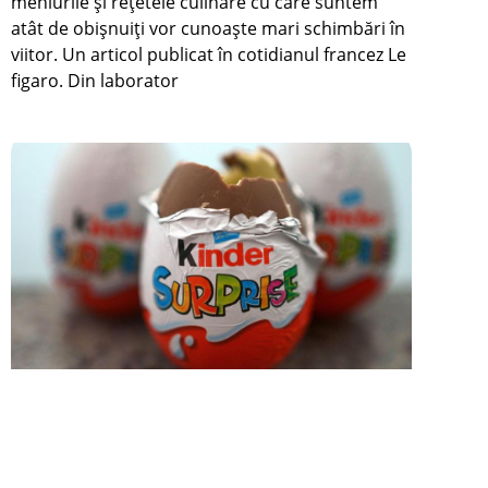
meniurile și rețetele culinare cu care suntem
atât de obișnuiți vor cunoaște mari schimbări în
viitor. Un articol publicat în cotidianul francez Le
figaro. Din laborator