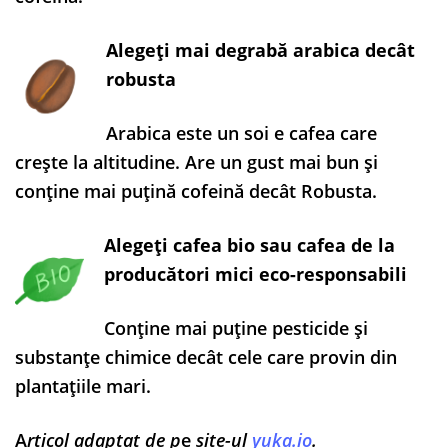
Alegeți mai degrabă arabica decât
robusta
Arabica este un soi e cafea care
crește la altitudine. Are un gust mai bun și
conține mai puțină cofeină decât Robusta.
Alegeți cafea bio sau cafea de la
producători mici eco-responsabili
Conține mai puține pesticide și
substanțe chimice decât cele care provin din
plantațiile mari.
A
rticol adaptat de p
e
site-ul
yuka.io
.