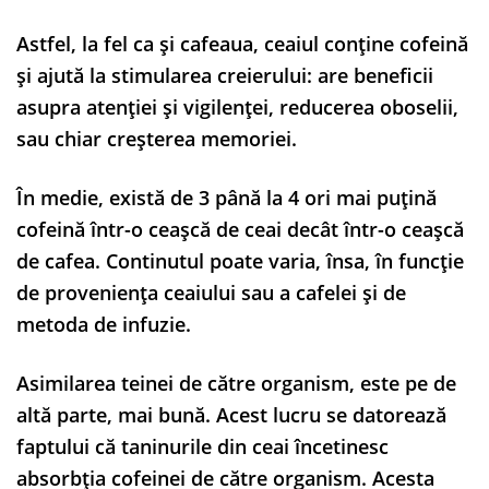
Astfel, la fel ca și cafeaua, ceaiul conține cofeină
și ajută la stimularea creierului: are beneficii
asupra atenției și vigilenței, reducerea oboselii,
sau chiar creșterea memoriei.
În medie, există de 3 până la 4 ori mai puțină
cofeină într-o ceașcă de ceai decât într-o ceașcă
de cafea. Continutul poate varia, însa, în funcție
de proveniența ceaiului sau a cafelei și de
metoda de infuzie.
Asimilarea teinei de către organism, este pe de
altă parte, mai bună. Acest lucru se datorează
faptului că taninurile din ceai încetinesc
absorbția cofeinei de către organism. Acesta