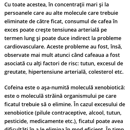
Cu toate acestea, în concentrații mari și la
persoanele care au alte molecule care trebuie
eliminate de către ficat, consumul de cafea în
exces poate crește tensiunea arterială pe
termen lung și poate duce indirect la probleme
cardiovasculare. Aceste probleme au fost, însă,
observate mai mult atunci când cafeaua a fost
asociată cu alți factori de risc: tutun, excesul de
greutate, hipertensiune arterială, colesterol etc.
Cofeina este o așa-numită moleculă xenobiotică:
este o moleculă străină organismului pe care
ficatul trebuie să o elimine. În cazul excesului de
xenobiotice (pilule contraceptive, alcool, tutun,
pesticide, medicamente etc.), ficatul poate avea
dificultăți în a le elimina în mod eficient. În timp