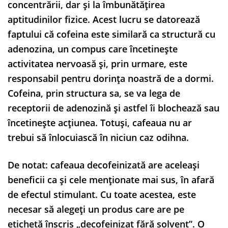
concentrării, dar și la îmbunătățirea
aptitudinilor fizice. Acest lucru se datorează
faptului că cofeina este similară ca structură cu
adenozina, un compus care încetinește
activitatea nervoasă și, prin urmare, este
responsabil pentru dorința noastră de a dormi.
Cofeina, prin structura sa, se va lega de
receptorii de adenozină și astfel îi blochează sau
încetinește acțiunea. Totuși, cafeaua nu ar
trebui să înlocuiască în niciun caz odihna.
De notat: cafeaua decofeinizată are aceleași
beneficii ca și cele menționate mai sus, în afară
de efectul stimulant. Cu toate acestea, este
necesar să alegeți un produs care are pe
etichetă înscris „decofeinizat fără solvent”. O