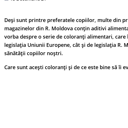
Deși sunt printre preferatele copiilor, multe din p
magazinelor din R. Moldova conțin aditivi alimenta
vorba despre o serie de coloranți alimentari, care î
legislația Uniunii Europene, cât și de legislația R.
sănătății copiilor noștri.
Care sunt acești coloranți și de ce este bine să îi ev