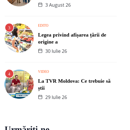
3 August 26
EDITO
Legea privind afișarea țării de
origine a
30 Iulie 26
VIDEO
La TVR Moldova: Ce trebuie să
știi
29 Iulie 26
Urmăriți-ne