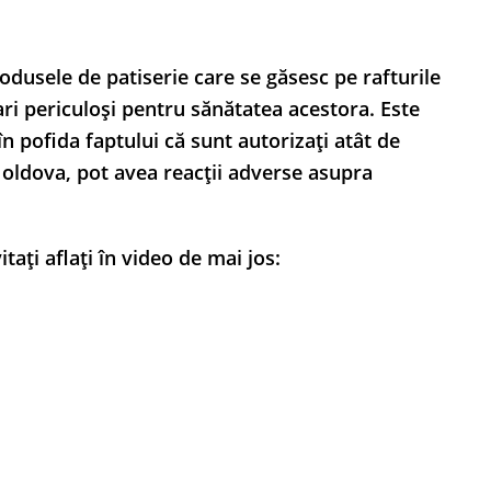
rodusele de patiserie care se găsesc pe rafturile
ri periculoși pentru sănătatea acestora. Este
n pofida faptului că sunt autorizați atât de
 Moldova, pot avea reacții adverse asupra
itați aflați în video de mai jos: