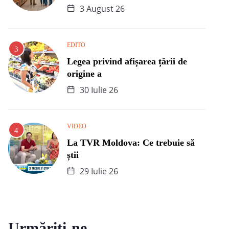
3 August 26
EDITO
Legea privind afișarea țării de
origine a
30 Iulie 26
VIDEO
La TVR Moldova: Ce trebuie să
știi
29 Iulie 26
Urmăriți-ne