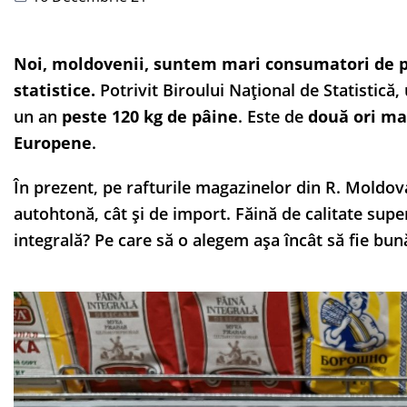
Noi, moldovenii, suntem mari consumatori de pâ
statistice.
Potrivit Biroului Național de Statistică
un an
peste 120 kg de pâine
. Este de
două ori ma
Europene
.
În prezent, pe rafturile magazinelor din R. Moldova
autohtonă, cât și de import. Făină de calitate super
integrală? Pe care să o alegem așa încât să fie bu