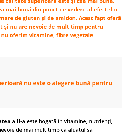
de calitate superioară este și cea mai bună.
cea mai bună din punct de vedere al efectelor
 mare de gluten și de amidon. Acest fapt oferă
at și nu are nevoie de mult timp pentru
ic nu oferim vitamine, fibre vegetale
uperioară nu este o alegere bună pentru
atea a II-a
este bogată în vitamine, nutrienți,
 nevoie de mai mult timp ca aluatul să