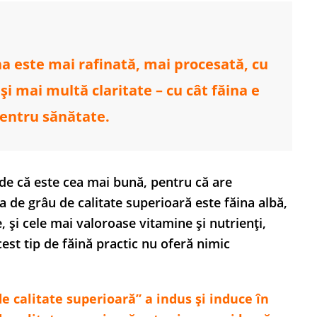
na este mai rafinată, mai procesată, cu
și mai multă claritate – cu cât făina e
pentru sănătate.
de că este cea mai bună, pentru că are
ina de grâu de calitate superioară este făina albă,
e, și cele mai valoroase vitamine și nutrienți,
est tip de făină practic nu oferă nimic
e calitate superioară” a indus și induce în