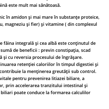
făină este mult mai sănătoasă.
ic în amidon și mai mare în substanțe proteice,
u, magneziu și fier) și vitamine ( din complexul
e făina integrală și cea albă este conținutul de
 sumă de beneficii : previn constipația, scad
ă și cu reversia procesului de îngrășare.
area retenției caloriilor în timpul digestiei și
contribuie la menținerea greutății sub control.
itale pentru prevenirea litiazei biliare, a
or, prin accelerarea tranzitului intestinal și
i biliari poate conduce la formarea calculilor