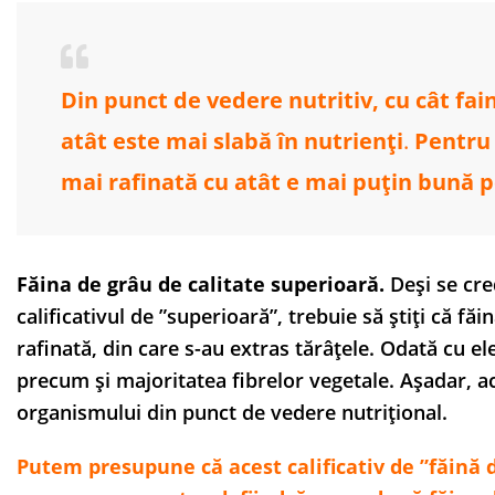
Din punct de vedere nutritiv, cu cât fai
atât este mai slabă în nutrienț
i
.
Pentru 
mai rafinată cu atât e mai puțin bună 
Făina de grâu de calitate superioară.
Deși se cre
calificativul de ”superioară”, trebuie să știți că fă
rafinată, din care s-au extras tărâțele. Odată cu el
precum și majoritatea fibrelor vegetale. Așadar, ac
organismului din punct de vedere nutrițional.
Putem presupune că acest calificativ de ”făină d