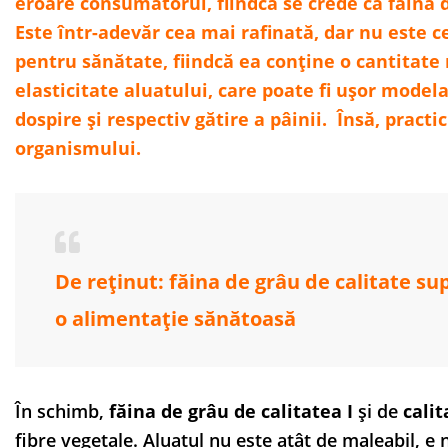
eroare consumatorul, fiindcă se crede că făina 
Este într-adevăr cea mai rafinată, dar nu este 
pentru sănătate, fiindcă ea conține o cantitate
elasticitate aluatului, care poate fi ușor model
dospire și respectiv gătire a pâinii. Însă, pract
organismului.
De reținut: făina de grâu de calitate s
o alimentație sănătoasă
În schimb,
făina de grâu de calitatea I
și de
calit
fibre vegetale. Aluatul nu este atât de maleabil, e