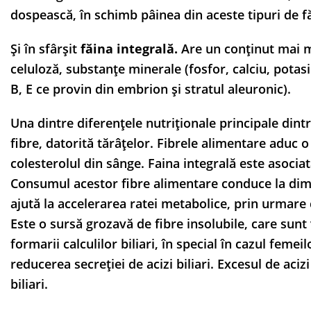
dospească, în schimb pâinea din aceste tipuri de 
Și în sfârșit
făina integrală.
Are un conținut mai m
celuloză, substanțe minerale (fosfor, calciu, potasi
B, E ce provin din embrion și stratul aleuronic).
Una dintre diferențele nutriționale principale dintr
fibre, datorită tărâțelor. Fibrele alimentare aduc o
colesterolul din sânge. Faina integrală este asociat
Consumul acestor fibre alimentare conduce la diminu
ajută la accelerarea ratei metabolice, prin urmare 
Este o sursă grozavă de fibre insolubile, care sunt v
formarii calculilor biliari, în special în cazul femeil
reducerea secreției de acizi biliari. Excesul de aciz
biliari.