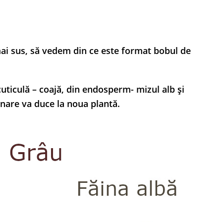
mai sus, să vedem din ce este format bobul de
uticulă – coajă, din endosperm- mizul alb și
nare va duce la noua plantă.