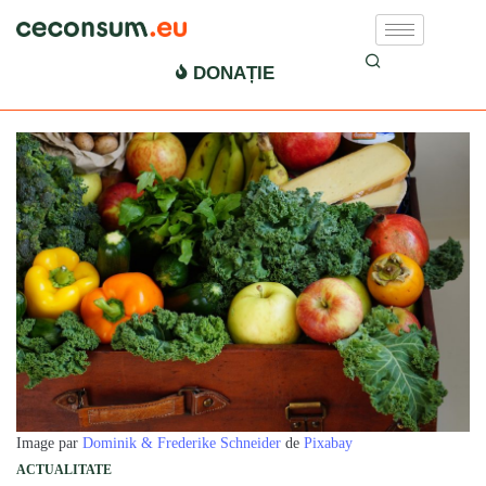
DONAȚIE
Image par
Dominik & Frederike Schneider
de
Pixabay
ACTUALITATE