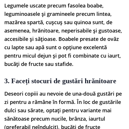
Legumele uscate precum fasolea boabe,
leguminoasele și gramineele precum lintea,
mazărea spartă, cușcuș sau quinoa sunt, de
asemenea, hrănitoare, neperisabile și gustoase,
accesibile și sățioase. Boabele presate de ovăz
cu lapte sau apă sunt o opțiune excelentă
pentru micul dejun și pot fi combinate cu iaurt,
bucăți de fructe sau stafide.
3. Faceți stocuri de gustări hrănitoare
Deseori copiii au nevoie de una-două gustări pe
zi pentru a rămâne în formă. În loc de gustările
dulci sau sărate, optați pentru variante mai
sănătoase precum nucile, brânza, iaurtul
(preferabil neîndulcit), bucăți de fructe