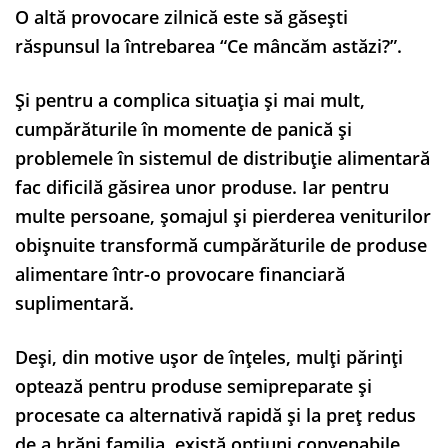
O altă provocare zilnică este să găsești
răspunsul la întrebarea “Ce mâncăm astăzi?”.
Și pentru a complica situația și mai mult,
cumpărăturile în momente de panică și
problemele în sistemul de distribuție alimentară
fac dificilă găsirea unor produse. Iar pentru
multe persoane, șomajul și pierderea veniturilor
obișnuite transformă cumpărăturile de produse
alimentare într-o provocare financiară
suplimentară.
Deși, din motive ușor de înțeles, mulți părinți
optează pentru produse semipreparate și
procesate ca alternativă rapidă și la preț redus
de a hrăni familia, există opțiuni convenabile,