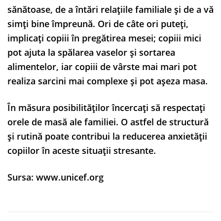
sănătoase, de a întări relațiile familiale și de a vă
simți bine împreună. Ori de câte ori puteți,
implicați copiii în pregătirea mesei; copiii mici
pot ajuta la spălarea vaselor și sortarea
alimentelor, iar copiii de vârste mai mari pot
realiza sarcini mai complexe și pot așeza masa.
În măsura posibilităților încercați să respectați
orele de masă ale familiei. O astfel de structură
și rutină poate contribui la reducerea anxietății
copiilor în aceste situații stresante.
Sursa: www.unicef.org