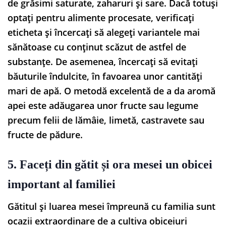
de grăsimi saturate, zaharuri și sare. Dacă totuși
optați pentru alimente procesate, verificați
eticheta și încercați să alegeți variantele mai
sănătoase cu conținut scăzut de astfel de
substanțe. De asemenea, încercați să evitați
băuturile îndulcite, în favoarea unor cantități
mari de apă. O metodă excelentă de a da aromă
apei este adăugarea unor fructe sau legume
precum felii de lămâie, limetă, castravete sau
fructe de pădure.
5. Faceți din gătit și ora mesei un obicei
important al familiei
Gătitul și luarea mesei împreună cu familia sunt
ocazii extraordinare de a cultiva obiceiuri