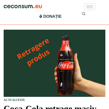
DONAȚIE
ACTUALITATE
Coca-Cola retrage masiv