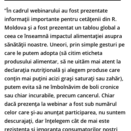
”În cadrul webinarului au fost prezentate
informații importante pentru cetățenii din R.
Moldova și a fost prezentat un tablou global a
ceea ce înseamnă impactul alimentației asupra
sănătății noastre. Uneori, prin simple gesturi pe
care le putem adopta (să citim eticheta
produsului alimentar, să ne uităm mai atent la
declarația nutrițională și alegem produse care
conțin mai puțini acizi grași saturați sau zahăr),
putem evita să ne îmbolnăvim de boli cronice
sau chiar incurabile, precum cancerul. Chiar
dacă prezența la webinar a fost sub numărul
celor care și-au anunțat participarea, nu suntem
descurajați, dar înțelegem cât de mai este
rezistența și ignoranța consumatorilor noștri