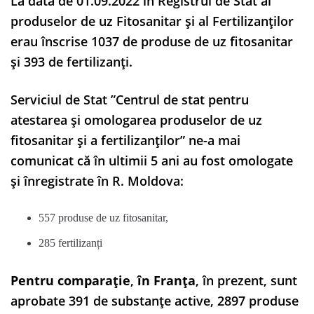
La data de 01.09.2022 în Registrul de Stat al
produselor de uz Fitosanitar și al Fertilizanților
erau înscrise 1037 de produse de uz fitosanitar
și 393 de fertilizanți.
Serviciul de Stat ”Centrul de stat pentru
atestarea și omologarea produselor de uz
fitosanitar și a fertilizanților” ne-a mai
comunicat că în ultimii 5 ani au fost omologate
și înregistrate în R. Moldova:
557 produse de uz fitosanitar,
285 fertilizanți
Pentru comparație
,
în Franța
, în prezent, sunt
aprobate 391 de substanțe active, 2897 produse