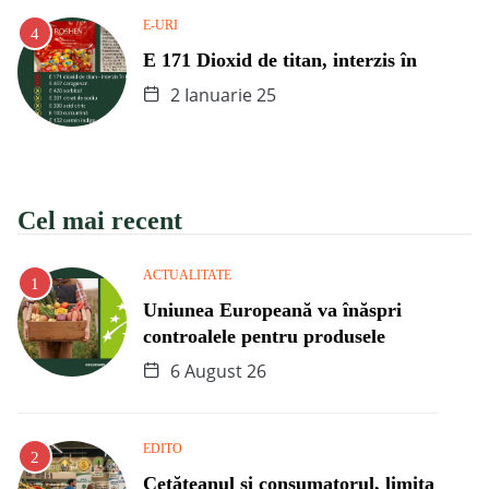
E-URI
E 171 Dioxid de titan, interzis în
2 Ianuarie 25
Cel mai recent
ACTUALITATE
Uniunea Europeană va înăspri
controalele pentru produsele
6 August 26
EDITO
Cetățeanul și consumatorul, limita