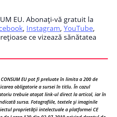
SUM EU. Abonați-vă gratuit la
cebook
,
Instagram
,
YouTube
,
prețioase ce vizează sănătatea
 CONSUM EU pot fi preluate în limita a 200 de
carea obligatorie a sursei în titlu. În cazul
oriu trebuie atașat link-ul direct la articol, iar în
ndicată sursa. Fotografiile, textele și imaginile
iectul proprietății intelectuale a platformei CE