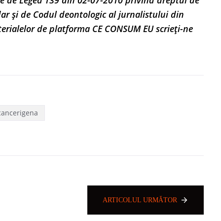
e de Legea 139 din 02-07-2010 privind dreptul de
dar și de Codul deontologic al jurnalistului din
terialelor de platforma CE CONSUM EU scrieți-ne
cancerigena
ARTICOLUL URMĂTOR