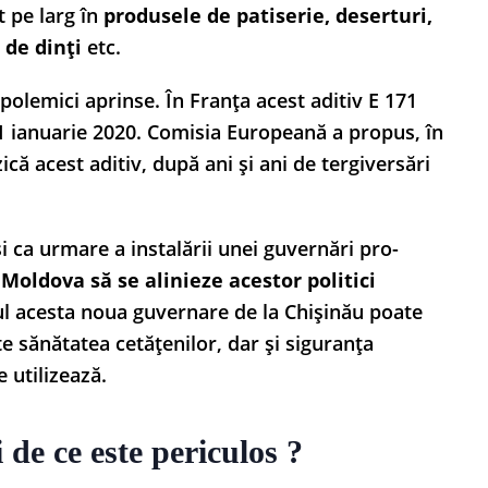
t pe larg în
p
rodusele de patiserie, deserturi,
de dinți
etc.
 polemici aprinse. În Franța acest aditiv E 171
1 ianuarie 2020. Comisia Europeană a propus, în
că acest aditiv, după ani și ani de tergiversări
și ca urmare a instalării unei guvernări pro-
Moldova să se alinieze acestor politici
ul acesta noua guvernare de la Chișinău poate
e sănătatea cetățenilor, dar și siguranța
 utilizează.
i de ce este periculos ?