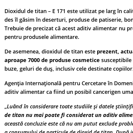
Dioxidul de titan – E 171 este utilizat pe larg în c
des îl găsim în deserturi, produse de patiserie, 
Trebuie de precizat că acest aditiv alimentar nu pr
pentru produsele alimentare.
De asemenea, dioxidul de titan este
prezent, act
aproape 7000 de produse cosmetice
susceptibile 
buze, geluri de duș, inclusiv cele destinate copiilor
Agenția Internațională pentru Cercetare în Domeniu
aditiv alimentar ca fiind un posibil cancerigen um
„
Luând în considerare toate studiile și datele științi
de titan nu mai poate fi considerat un aditiv alime
această concluzie este că nu am putut exclude probl
a consumului de particule de dioxid de titan. După in