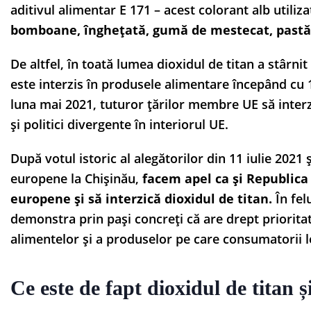
aditivul alimentar E 171 – acest colorant alb utiliza
bomboane, înghețată, gumă de mestecat, pastă 
De altfel, în toată lumea dioxidul de titan a stârnit
este interzis în produsele alimentare începând cu 
luna mai 2021, tuturor țărilor membre UE să interzi
și politici divergente în interiorul UE.
După votul istoric al alegătorilor din 11 iulie 2021 
europene la Chișinău,
facem apel ca și Republica 
europene și să interzică dioxidul de titan.
În fel
demonstra prin pași concreți că are drept prioritat
alimentelor și a produselor pe care consumatorii le
Ce este de fapt dioxidul de titan ș