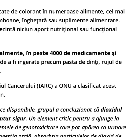
alitate de colorant în numeroase alimente, cel mai
bomboane, înghețată sau suplimente alimentare.
ezintă niciun aport nutrițional sau funcțional
ualmente, în peste 4000 de medicamente și
de a fi ingerate precum pasta de dinți, rujul de
.
l Cancerului (IARC) a ONU a clasificat acest
an.
fice disponibile, grupul a concluzionat că
dioxidul
ntar sigur
. Un element critic pentru a ajunge la
emele de genotoxicitate care pot apărea ca urmare
gestia orală, absorbția particulelor de dioxid de