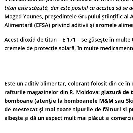
titan este scăzută, dar este posibil ca acestea să se
Maged Younes, președintele Grupului științific al 
Alimentară (EFSA) privind aditivii și aromele alime
Acest dioxid de titan – E 171 – se găsește în multe 
cremele de protecție solară, în multe medicament
Este un aditiv alimentar, colorant folosit din ce în
rafturile magazinelor din R. Moldova:
glazură de t
bomboane (atenție la bomboanele M&M sau Skitt
de mestecat și mai toate tipurile de făinuri si 
albește și dă un aspect mult mai plăcut si comercia