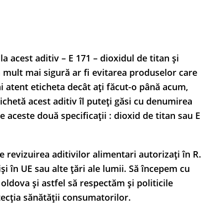
la acest aditiv – E 171 – dioxidul de titan și
mult mai sigură ar fi evitarea produselor care
ai atent eticheta decât ați făcut-o până acum,
chetă acest aditiv îl puteți găsi cu denumirea
 aceste două specificații : dioxid de titan sau E
evizuirea aditivilor alimentari autorizați în R.
și în UE sau alte țări ale lumii. Să începem cu
oldova și astfel să respectăm și politicile
tecția sănătății consumatorilor.