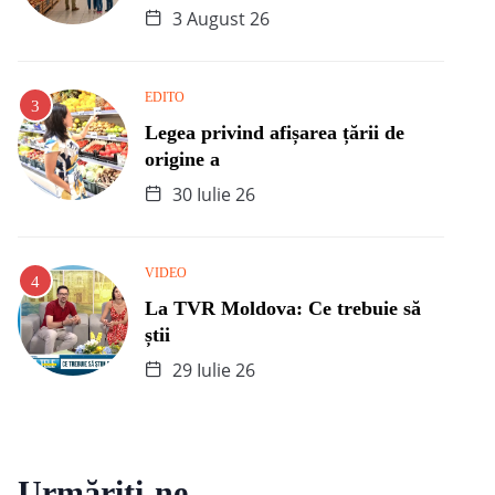
3 August 26
EDITO
Legea privind afișarea țării de
origine a
30 Iulie 26
VIDEO
La TVR Moldova: Ce trebuie să
știi
29 Iulie 26
Urmăriți-ne