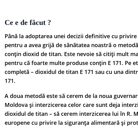
Ce e de făcut ?
Până la adoptarea unei decizii definitive cu privire 
pentru a avea grijă de sănătatea noastră o metodă 
conțin dioxid de titan. Este nevoie să citiți mult m
pentru că foarte multe produse conțin E 171. Pe eti
completă – dioxidul de titan E 171 sau cu una dintre
171.
A doua metodă este să cerem de la noua guvernare r
Moldova și interzicerea celor care sunt deja interzi
dioxidul de titan – să cerem interzicerea lui în R. M
europene cu privire la siguranța alimentară și pro