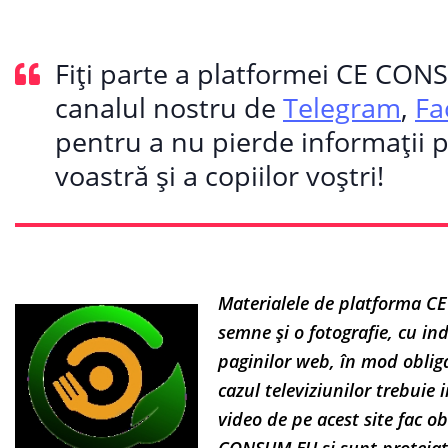
Fiți parte a platformei CE CON
canalul nostru de
Telegram
,
Fa
pentru a nu pierde informații 
voastră și a copiilor voștri!
Materialele de platforma CE
semne și o fotografie, cu indi
paginilor web, în mod obligat
cazul televiziunilor trebuie i
video de pe acest site fac ob