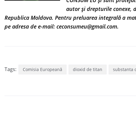
CONSUM EU și sunt protejat
autor și drepturile conexe, 
Republica Moldova. Pentru preluarea integrală a ma
pe adresa de e-mail:
ceconsumeu@gmail.com
.
Tags:
Comisia Europeană
dioxid de titan
substanta 