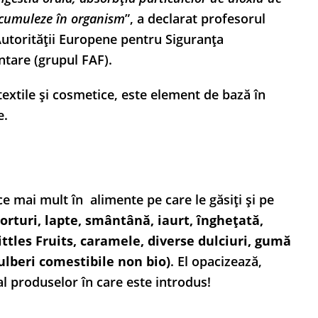
 acumuleze în organism
”, a declarat profesorul
Autorității Europene pentru Siguranța
ntare (grupul FAF).
textile și cosmetice, este element de bază în
e.
 ce mai mult în alimente pe care le găsiți și pe
orturi, lapte, smântână, iaurt, înghețată,
les Fruits, caramele, diverse dulciuri, gumă
pulberi comestibile non bio)
. El opacizează,
l produselor în care este introdus!