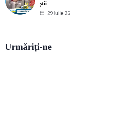
știi
29 Iulie 26
Urmăriți-ne