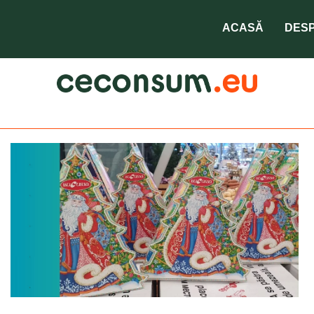
bomboane Bucuria
ACASĂ
DESP