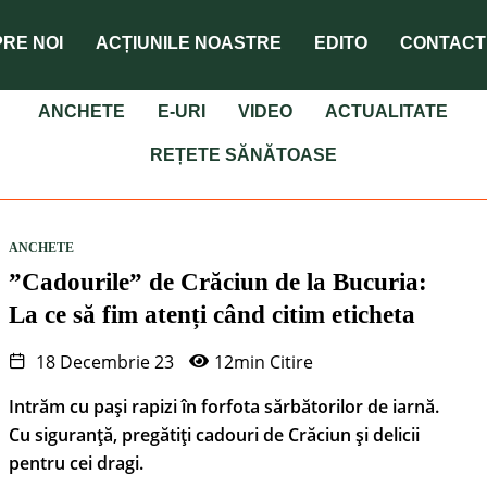
RE NOI
ACȚIUNILE NOASTRE
EDITO
CONTACT
ANCHETE
E-URI
VIDEO
ACTUALITATE
REȚETE SĂNĂTOASE
ANCHETE
”Cadourile” de Crăciun de la Bucuria:
La ce să fim atenți când citim eticheta
18 Decembrie 23
12min Citire
Intrăm cu pași rapizi în forfota sărbătorilor de iarnă.
Cu siguranță, pregătiți cadouri de Crăciun și delicii
pentru cei dragi.