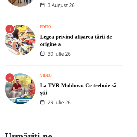
3 August 26
EDITO
Legea privind afișarea țării de
origine a
30 Iulie 26
VIDEO
La TVR Moldova: Ce trebuie să
știi
29 Iulie 26
Urmăriți-ne