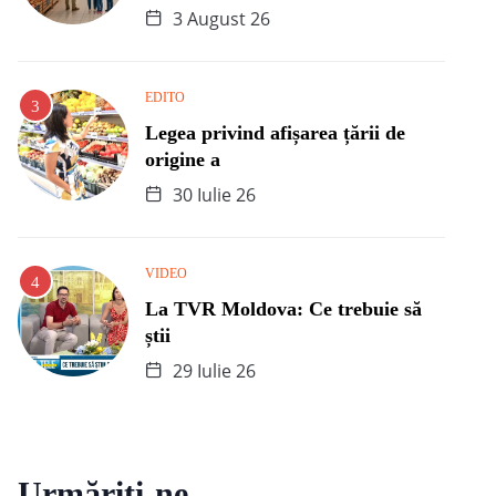
3 August 26
EDITO
Legea privind afișarea țării de
origine a
30 Iulie 26
VIDEO
La TVR Moldova: Ce trebuie să
știi
29 Iulie 26
Urmăriți-ne