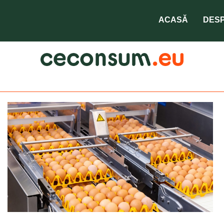
consu
ACASĂ
DESP