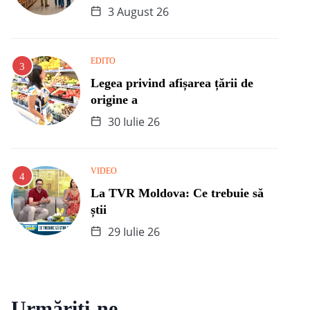
3 August 26
EDITO
Legea privind afișarea țării de
origine a
30 Iulie 26
VIDEO
La TVR Moldova: Ce trebuie să
știi
29 Iulie 26
Urmăriți-ne