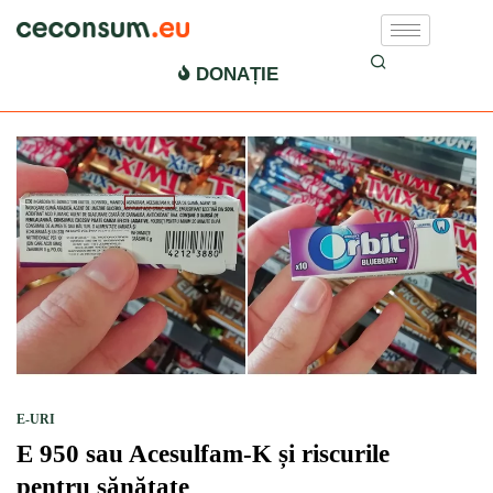
E 950
DONAȚIE
E-URI
E 950 sau Acesulfam-K și riscurile
pentru sănătate