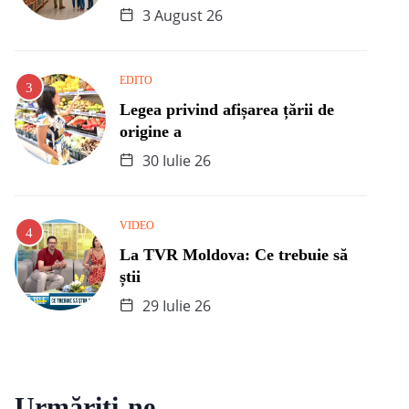
3 August 26
EDITO
Legea privind afișarea țării de
origine a
30 Iulie 26
VIDEO
La TVR Moldova: Ce trebuie să
știi
29 Iulie 26
Urmăriți-ne