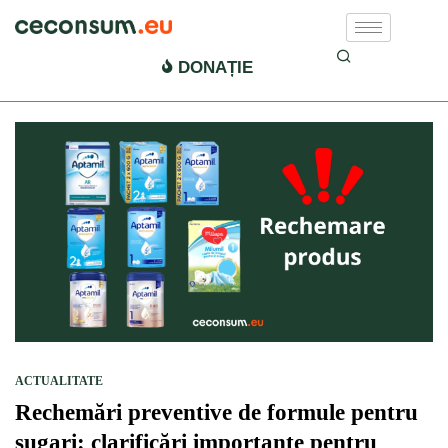
lapte praf contaminat
DONAȚIE
ACTUALITATE
Rechemări preventive de formule pentru
sugari: clarificări importante pentru