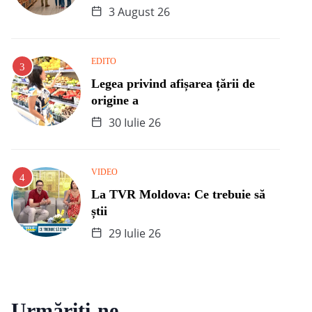
3 August 26
EDITO
Legea privind afișarea țării de
origine a
30 Iulie 26
VIDEO
La TVR Moldova: Ce trebuie să
știi
29 Iulie 26
Urmăriți-ne