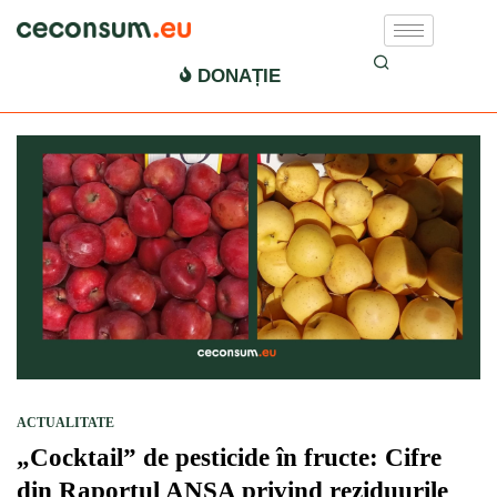
Pesticide in fructe
DONAȚIE
ACTUALITATE
„Cocktail” de pesticide în fructe: Cifre
din Raportul ANSA privind reziduurile