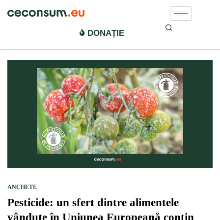
pesticide România
DONAȚIE
ANCHETE
Pesticide: un sfert dintre alimentele
vândute în Uniunea Europeană conțin