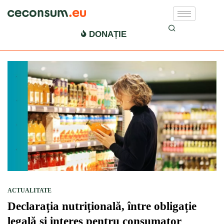
sare
DONAȚIE
ACTUALITATE
Declarația nutrițională, între obligație
legală și interes pentru consumator