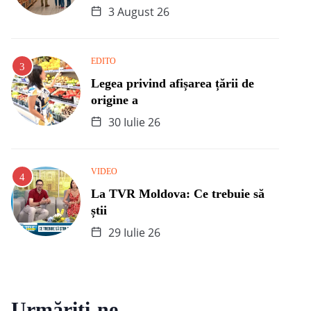
3 August 26
EDITO
Legea privind afișarea țării de
origine a
30 Iulie 26
VIDEO
La TVR Moldova: Ce trebuie să
știi
29 Iulie 26
Urmăriți-ne