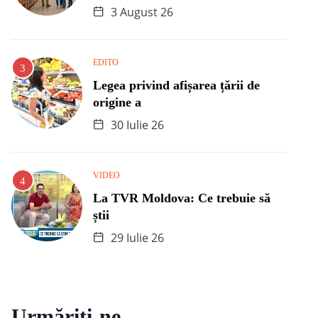
3 August 26
EDITO
Legea privind afișarea țării de
origine a
30 Iulie 26
VIDEO
La TVR Moldova: Ce trebuie să
știi
29 Iulie 26
Urmăriți-ne