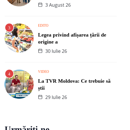
3 August 26
EDITO
Legea privind afișarea țării de
origine a
30 Iulie 26
VIDEO
La TVR Moldova: Ce trebuie să
știi
29 Iulie 26
Urmăriți-ne