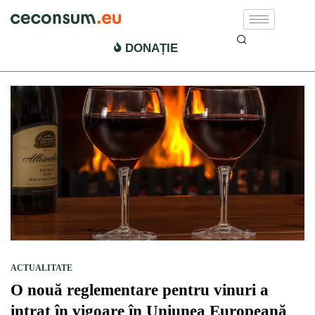
vinuri
DONAȚIE
ACTUALITATE
O nouă reglementare pentru vinuri a
intrat în vigoare în Uniunea Europeană