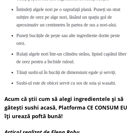
Întindeți algele nori pe o suprafață plană. Puneți un strat
subțire de orez pe alge nori, lăsând un spațiu gol de
aproximativ un centimetru în partea de sus a nori-ului.
Puneți bucățile de pește sau alte ingrediente dorite peste
orez.
Rulați algele nori într-un cilindru strâns, lipind capătul liber
de orez pentru a închide ruloul.
Tăiați sushi-ul în bucăți de dimensiuni egale și serviți.
Sushi-ul este de obicei servit cu sos de soia și wasabi.
Acum că știi cum să alegi ingredientele și să
gătești sushi acasă, Platforma CE CONSUM EU
îți urează poftă bună!
Articol realizat de Elena Robu