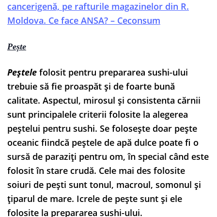
cancerigenă, pe rafturile magazinelor din R.
Moldova. Ce face ANSA? – Ceconsum
Pește
Peștele
folosit pentru prepararea sushi-ului
trebuie să fie proaspăt și de foarte bună
calitate. Aspectul, mirosul și consistenta cărnii
sunt principalele criterii folosite la alegerea
peștelui pentru sushi. Se folosește doar pește
oceanic fiindcă peștele de apă dulce poate fi o
sursă de paraziți pentru om, în special când este
folosit în stare crudă. Cele mai des folosite
soiuri de pești sunt tonul, macroul, somonul și
țiparul de mare. Icrele de pește sunt și ele
folosite la prepararea sushi-ului.