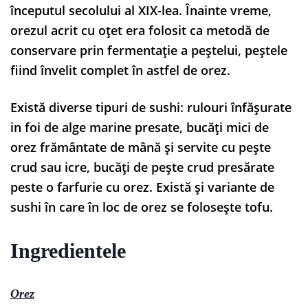
începutul secolului al XIX-lea. Înainte vreme,
orezul acrit cu oțet era folosit ca metodă de
conservare prin fermentație a peștelui, peștele
fiind învelit complet în astfel de orez.
Există diverse tipuri de sushi: rulouri înfășurate
in foi de alge marine presate, bucăți mici de
orez frământate de mână și servite cu pește
crud sau icre, bucăți de pește crud presărate
peste o farfurie cu orez. Există și variante de
sushi în care în loc de orez se folosește tofu.
Ingredientele
Orez