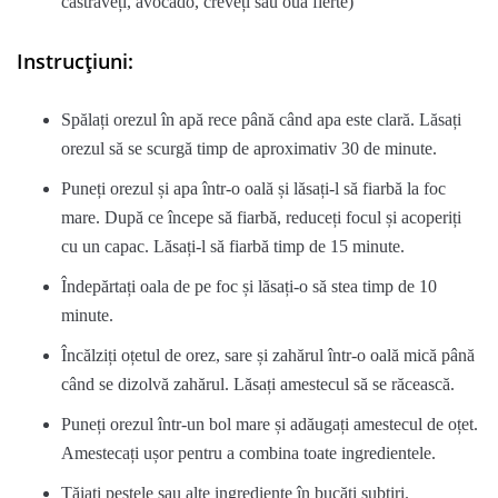
castraveți, avocado, creveți sau ouă fierte)
Instrucțiuni:
Spălați orezul în apă rece până când apa este clară. Lăsați
orezul să se scurgă timp de aproximativ 30 de minute.
Puneți orezul și apa într-o oală și lăsați-l să fiarbă la foc
mare. După ce începe să fiarbă, reduceți focul și acoperiți
cu un capac. Lăsați-l să fiarbă timp de 15 minute.
Îndepărtați oala de pe foc și lăsați-o să stea timp de 10
minute.
Încălziți oțetul de orez, sare și zahărul într-o oală mică până
când se dizolvă zahărul. Lăsați amestecul să se răcească.
Puneți orezul într-un bol mare și adăugați amestecul de oțet.
Amestecați ușor pentru a combina toate ingredientele.
Tăiați peștele sau alte ingrediente în bucăți subțiri.