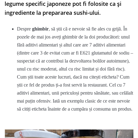
legume specific japoneze pot fi folosite ca și
ingrediente la prepararea sushi-ului.
Despre
ghimbir
, să știi că e nevoie să fie ales cu grijă. În
pozele de mai jos aveți ghimbir de la doi producători: unul
fără aditivi alimentari și altul care are 7 aditivi alimentari
(dintre care 3 de evitat cum ar fi E621 glutamatul de sodiu –
suspectat că ar contribui la dezvoltarea bolilor autoimune),
unul cu risc moderat, altul cu risc limitat și doi fără risc).
Cum știi toate aceste lucruri, dacă nu citești eticheta? Cum
știi ce fel de produs ți-a fost servit la restaurant. Cel cu 7
aditivi alimentari, unii periculoși pentru sănătate, sau celălalt
mai puțin ofensiv. Iată un exemplu clasic de ce este nevoie
să citiți eticheta înainte de a cumpăra și consuma un produs.