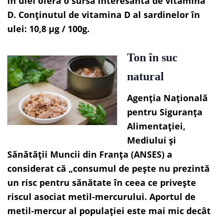
în ulei oferă o sursă interesantă de vitamina
D. Conținutul de vitamina D al sardinelor în
ulei: 10,8 µg / 100g.
Ton în suc
natural
Agenția Națională
pentru Siguranța
Alimentației,
Mediului și
Sănătății Muncii din Franța (ANSES) a
considerat că „consumul de pește nu prezintă
un risc pentru sănătate în ceea ce privește
riscul asociat metil-mercurului. Aportul de
metil-mercur al populației este mai mic decât