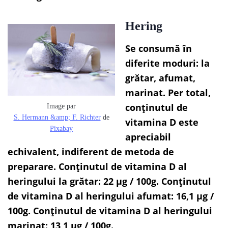
Hering
Se consumă în
diferite moduri: la
grătar, afumat,
marinat. Per total,
conținutul de
Image par
S. Hermann &amp; F. Richter
de
vitamina D este
Pixabay
apreciabil
echivalent, indiferent de metoda de
preparare. Conținutul de vitamina D al
heringului la grătar: 22 µg / 100g. Conținutul
de vitamina D al heringului afumat: 16,1 µg /
100g. Conținutul de vitamina D al heringului
marinat: 13,1 µg / 100g.