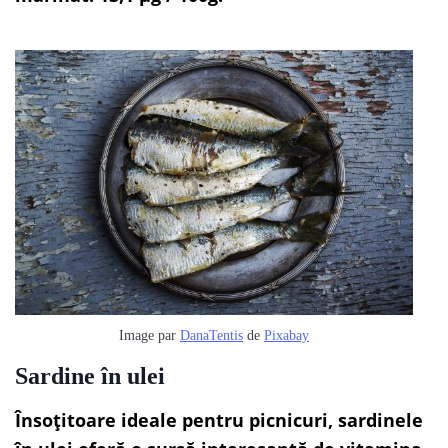
Image par
DanaTentis
de
Pixabay
Sardine în ulei
Însoțitoare ideale pentru picnicuri, sardinele