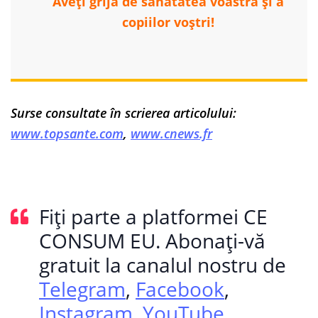
Aveți grijă de sănătatea voastră și a
copiilor voștri!
Surse consultate în scrierea articolului:
www.topsante.com
,
www.cnews.fr
Fiți parte a platformei CE
CONSUM EU. Abonați-vă
gratuit la canalul nostru de
Telegram
,
Facebook
,
Instagram
,
YouTube
,