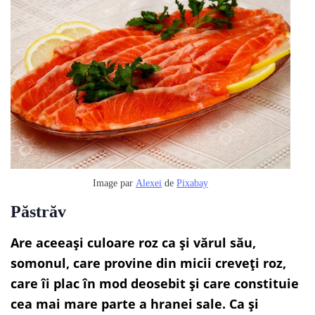
Image par
Alexei
de
Pixabay
Păstrăv
Are aceeași culoare roz ca și vărul său,
somonul, care provine din micii creveți roz,
care îi plac în mod deosebit și care constituie
cea mai mare parte a hranei sale. Ca și