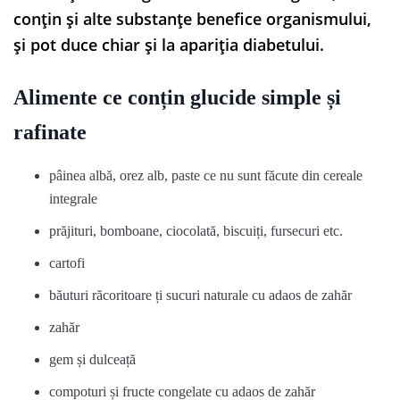
conțin și alte substanțe benefice organismului,
și pot duce chiar și la apariția diabetului.
Alimente ce conțin glucide simple și
rafinate
pâinea albă, orez alb, paste ce nu sunt făcute din cereale
integrale
prăjituri, bomboane, ciocolată, biscuiți, fursecuri etc.
cartofi
băuturi răcoritoare ți sucuri naturale cu adaos de zahăr
zahăr
gem și dulceață
compoturi și fructe congelate cu adaos de zahăr