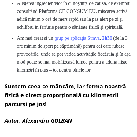
Alegerea ingredientelor în cunoștință de cauză, de exemplu
consultând Platforma CE CONSUM EU, mișcarea activă,
adică minim o oră de mers rapid sau la pas alert pe zi și
echilibru în farfurie pentru o sănătate fizică și spirituală.
Am mai creat și un
grup pe aplicația Strava
,
3hM
(de la 3
ore minim de sport pe săptămână) pentru cei care iubesc
provocările, unde se pot vedea activitățile fiecăruia și în așa
mod poate se mai mobilizează lumea pentru a aduna niște
kilometri în plus – tot pentru binele lor.
Suntem ceea ce mâncăm, iar forma noastră
fizică e direct proporțională cu kilometrii
parcurși pe jos!
Autor: Alexandru GOLBAN