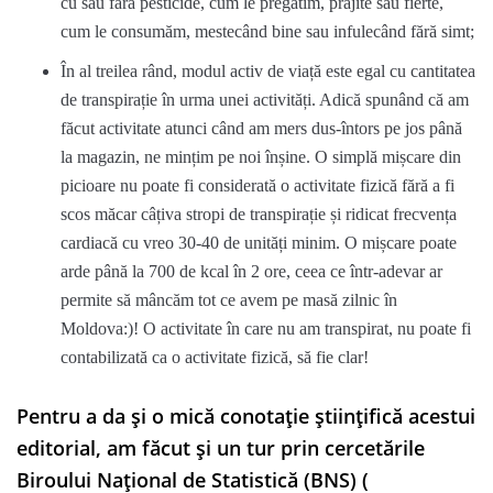
cu sau fără pesticide, cum le pregătim, prăjite sau fierte,
cum le consumăm, mestecând bine sau infulecând fără simt;
În al treilea rând, modul activ de viață este egal cu cantitatea
de transpirație în urma unei activități. Adică spunând că am
făcut activitate atunci când am mers dus-întors pe jos până
la magazin, ne mințim pe noi înșine. O simplă mișcare din
picioare nu poate fi considerată o activitate fizică fără a fi
scos măcar câțiva stropi de transpirație și ridicat frecvența
cardiacă cu vreo 30-40 de unități minim. O mișcare poate
arde până la 700 de kcal în 2 ore, ceea ce într-adevar ar
permite să mâncăm tot ce avem pe masă zilnic în
Moldova:)! O activitate în care nu am transpirat, nu poate fi
contabilizată ca o activitate fizică, să fie clar!
Pentru a da și o mică conotație științifică acestui
editorial, am făcut și un tur prin cercetările
Biroului Național de Statistică (BNS) (