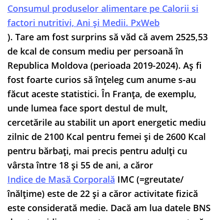
Consumul produselor alimentare pe Calorii si
factori nutritivi, Ani și Medii. PxWeb
). Tare am fost surprins să văd că avem 2525,53
de kcal de consum mediu per persoană în
Republica Moldova (perioada 2019-2024). Aș fi
fost foarte curios să înțeleg cum anume s-au
făcut aceste statistici. În Franța, de exemplu,
unde lumea face sport destul de mult,
cercetările au stabilit un aport energetic mediu
zilnic de 2100 Kcal pentru femei și de 2600 Kcal
pentru bărbați, mai precis pentru adulți cu
vârsta între 18 și 55 de ani, a căror
Indice de Masă Corporală
IMC (=greutate/
înălțime) este de 22 și a căror activitate fizică
este considerată medie. Dacă am lua datele BNS