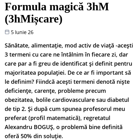
Formula magică 3hM
(3hMișcare)
5 Iunie 26
Sănătate, alimentație, mod activ de viață -acești
3 termeni cu care ne întâlnim în fiecare zi, dar
care par a fi greu de identificat și definit pentru
majoritatea populației. De ce ar fi important să
le definim? Fiindcă acești termeni denotă niște
deficiențe, carențe, probleme precum
obezitatea, bolile cardiovasculare sau diabetul
de tip 2. Și după cum spunea profesorul meu
preferat (profil matematică), regretatul
Alexandru BOGUȘ, o problemă bine definită
oferă 50% din soluție.