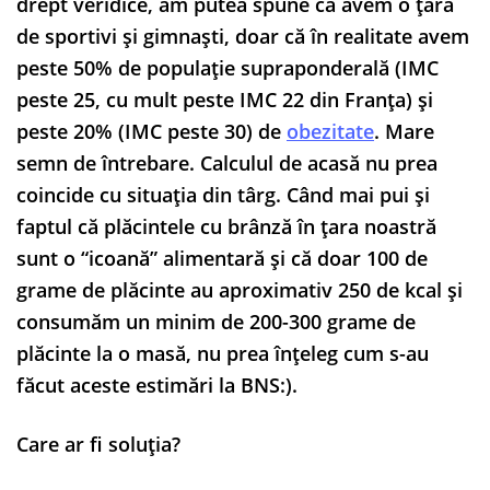
drept veridice, am putea spune ca avem o țară
de sportivi și gimnaști, doar că în realitate avem
peste 50% de populație supraponderală (IMC
peste 25, cu mult peste IMC 22 din Franța) și
peste 20% (IMC peste 30) de
obezitate
. Mare
semn de întrebare. Calculul de acasă nu prea
coincide cu situația din târg. Când mai pui și
faptul că plăcintele cu brânză în țara noastră
sunt o “icoană” alimentară și că doar 100 de
grame de plăcinte au aproximativ 250 de kcal și
consumăm un minim de 200-300 grame de
plăcinte la o masă, nu prea înțeleg cum s-au
făcut aceste estimări la BNS:).
Care ar fi soluția?