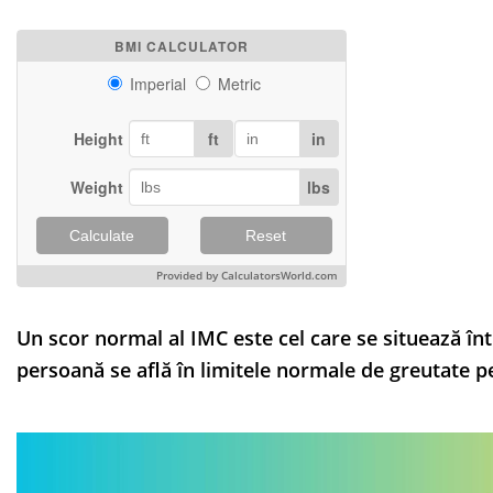
BMI CALCULATOR
Imperial
Metric
Height
ft
in
Weight
lbs
Calculate
Reset
Provided by CalculatorsWorld.com
Un scor normal al IMC este cel care se situează într
persoană se află în limitele normale de greutate p