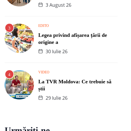
3 August 26
EDITO
Legea privind afișarea țării de
origine a
30 Iulie 26
VIDEO
La TVR Moldova: Ce trebuie să
știi
29 Iulie 26
Urmăriți-ne