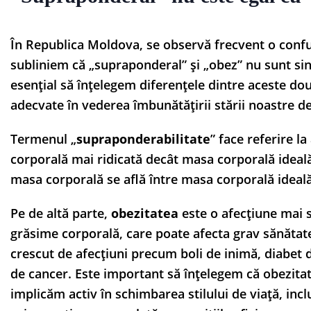
În Republica Moldova, se observă frecvent o confu
subliniem că „supraponderal” și „obez” nu sunt sin
esențial să înțelegem diferențele dintre aceste do
adecvate în vederea îmbunătățirii stării noastre d
Termenul „
supraponderabilitate
” face referire l
corporală mai ridicată decât masa corporală ideală
masa corporală se află între masa corporală ideală
Pe de altă parte,
obezitatea
este o afecțiune mai s
grăsime corporală, care poate afecta grav sănătate
crescut de afecțiuni precum boli de inimă, diabet d
de cancer. Este important să înțelegem că obezitat
implicăm activ în schimbarea stilului de viață, inc