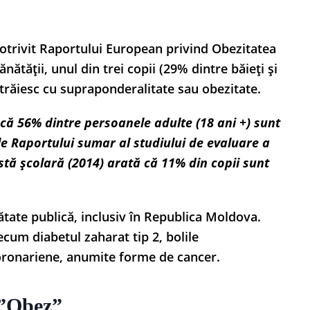
otrivit Raportului European privind Obezitatea
ătății, unul din trei copii (29% dintre băieți și
i trăiesc cu supraponderalitate sau obezitate.
 că 56% dintre persoanele adulte (18 ani +) sunt
le Raportului sumar al studiului de evaluare a
tă școlară (2014) arată că 11% din copii sunt
tate publică, inclusiv în Republica Moldova.
ecum diabetul zaharat tip 2, bolile
coronariene, anumite forme de cancer.
 ”Obez”