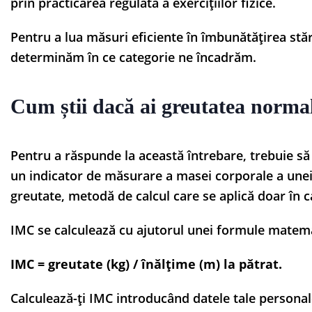
prin practicarea regulată a exercițiilor fizice.
Pentru a lua măsuri eficiente în îmbunătățirea stăr
determinăm în ce categorie ne încadrăm.
Cum știi dacă ai greutatea norma
Pentru a răspunde la această întrebare, trebuie să
un indicator de măsurare a masei corporale a unei
greutate, metodă de calcul care se aplică doar în ca
IMC se calculează cu ajutorul unei formule matema
IMC = greutate (kg) / înălțime (m) la pătrat.
Calculează-ți IMC introducând datele tale personale