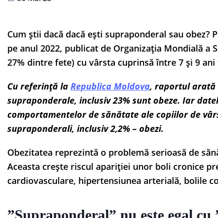
Cum știi dacă dacă ești supraponderal sau obez? P
pe anul 2022, publicat de Organizația Mondială a Săn
27% dintre fete) cu vârsta cuprinsă între 7 și 9 an
Cu referință la
Republica Moldova
, raportul arată
supraponderale, inclusiv 23% sunt obeze. Iar date
comportamentelor de sănătate ale copiilor de vârs
supraponderali, inclusiv 2,2% – obezi.
Obezitatea reprezintă o problemă serioasă de sănă
Aceasta crește riscul apariției unor boli cronice pr
cardiovasculare, hipertensiunea arterială, bolile 
”Supraponderal” nu este egal cu