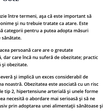
zie între termeni, așa că este important să
onime și nu trebuie tratate ca atare. Este
uă categorii pentru a putea adopta măsuri
e sănătate.
a acea persoană care are o greutate
, dar care încă nu suferă de obezitate; practic
 și obezitate.
everă și implică un exces considerabil de
a noastră. Obezitatea este asociată cu un risc
e tip 2, hipertensiune arterială și unele forme
ea necesită o abordare mai serioasă și să ne
lusiv prin adoptarea unei alimentații sănătoase și