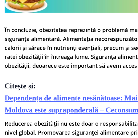
În concluzie, obezitatea reprezintă o problemă maj
siguranța alimentară. Alimentația necorespunzătoa
calorii și sărace în nutrienți esențiali, precum și
ratei obezității în întreaga lume. Siguranța alime
obezității, deoarece este important să avem acces 
Citește și:
Dependența de alimente nesănătoase: Mai 
Moldova este supraponderală – Ceconsu
Reducerea obezității nu este doar o responsabilitat
nivel global. Promovarea siguranței alimentare pri