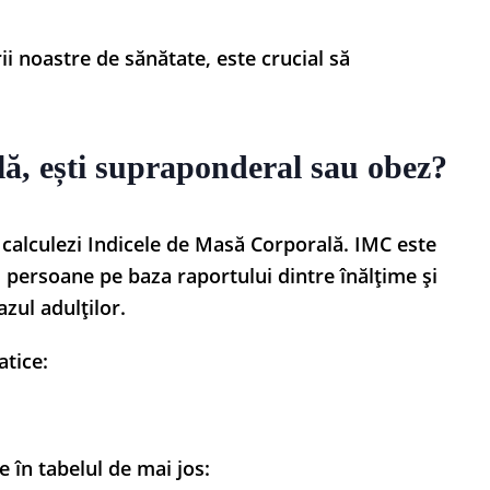
ii noastre de sănătate, este crucial să
lă, ești supraponderal sau obez?
 calculezi Indicele de Masă Corporală. IMC este
 persoane pe baza raportului dintre înălțime și
zul adulților.
tice:
 în tabelul de mai jos: