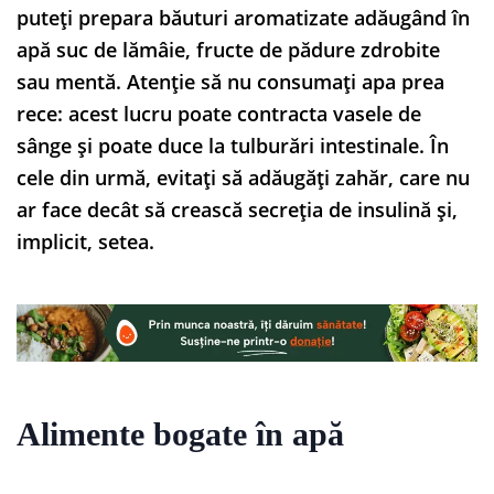
puteți prepara băuturi aromatizate adăugând în
apă suc de lămâie, fructe de pădure zdrobite
sau mentă. Atenție să nu consumați apa prea
rece: acest lucru poate contracta vasele de
sânge și poate duce la tulburări intestinale. În
cele din urmă, evitați să adăugăți zahăr, care nu
ar face decât să crească secreția de insulină și,
implicit, setea.
Alimente bogate în apă