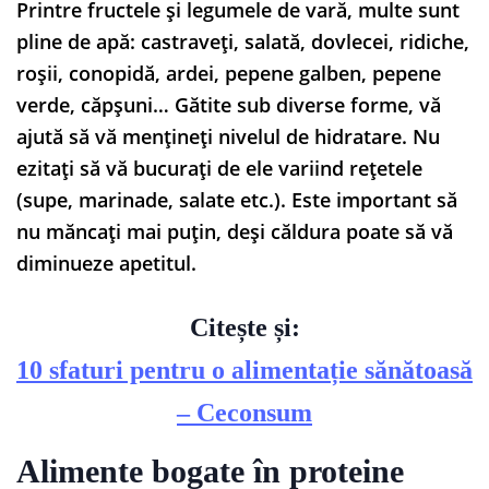
Printre fructele și legumele de vară, multe sunt
pline de apă: castraveți, salată, dovlecei, ridiche,
roșii, conopidă, ardei, pepene galben, pepene
verde, căpșuni… Gătite sub diverse forme, vă
ajută să vă mențineți nivelul de hidratare. Nu
ezitați să vă bucurați de ele variind rețetele
(supe, marinade, salate etc.). Este important să
nu măncați mai puțin, deși căldura poate să vă
diminueze apetitul.
Citește și:
10 sfaturi pentru o alimentație sănătoasă
– Ceconsum
Alimente bogate în proteine