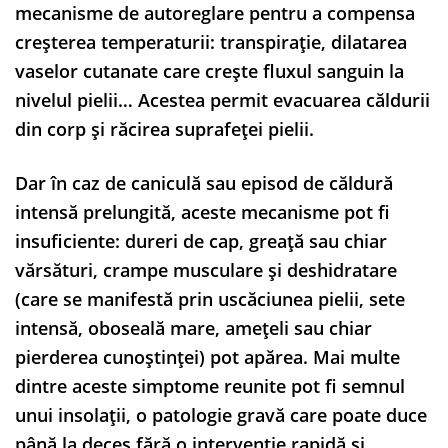
mecanisme de autoreglare pentru a compensa
creșterea temperaturii: transpirație, dilatarea
vaselor cutanate care crește fluxul sanguin la
nivelul pielii… Acestea permit evacuarea căldurii
din corp și răcirea suprafeței pielii.
Dar în caz de caniculă sau episod de căldură
intensă prelungită, aceste mecanisme pot fi
insuficiente: dureri de cap, greață sau chiar
vărsături, crampe musculare și deshidratare
(care se manifestă prin uscăciunea pielii, sete
intensă, oboseală mare, amețeli sau chiar
pierderea cunoștinței) pot apărea. Mai multe
dintre aceste simptome reunite pot fi semnul
unui insolații, o patologie gravă care poate duce
până la deces fără o intervenție rapidă și