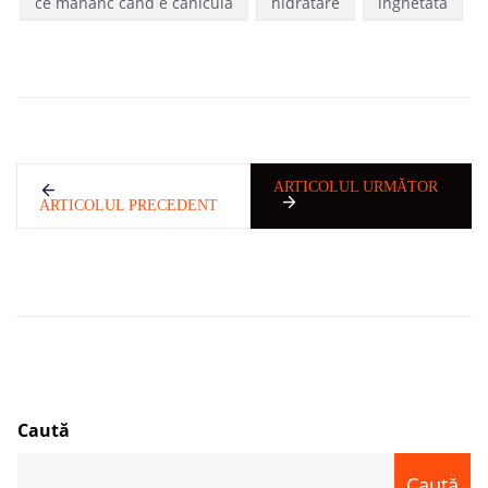
ce mananc cand e canicula
hidratare
inghetata
ARTICOLUL URMĂTOR
ARTICOLUL PRECEDENT
Caută
Caută