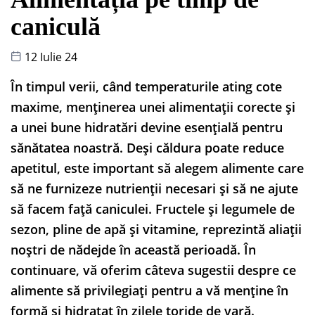
caniculă
12 Iulie 24
În timpul verii, când temperaturile ating cote
maxime, menținerea unei alimentații corecte și
a unei bune hidratări devine esențială pentru
sănătatea noastră. Deși căldura poate reduce
apetitul, este important să alegem alimente care
să ne furnizeze nutrienții necesari și să ne ajute
să facem față caniculei. Fructele și legumele de
sezon, pline de apă și vitamine, reprezintă aliații
noștri de nădejde în această perioadă. În
continuare, vă oferim câteva sugestii despre ce
alimente să privilegiați pentru a vă menține în
formă și hidratat în zilele toride de vară.