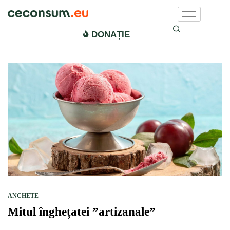
inghetata
DONAȚIE
ANCHETE
Mitul înghețatei ”artizanale”