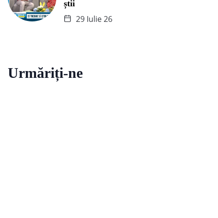
știi
29 Iulie 26
Urmăriți-ne