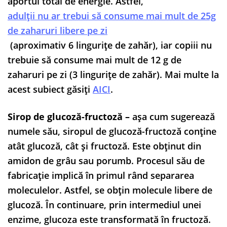
aportul total de energie. Astfel,
adulții nu ar trebui să consume mai mult de 25g
de zaharuri libere pe zi
(aproximativ 6 lingurițe de zahăr), iar copiii nu
trebuie să consume mai mult de 12 g de
zaharuri pe zi (3 lingurițe de zahăr). Mai multe la
acest subiect găsiți
AICI
.
Sirop de glucoză-fructoză –
așa cum sugerează
numele său, siropul de glucoză-fructoză conține
atât glucoză, cât și fructoză. Este obținut din
amidon de grâu sau porumb. Procesul său de
fabricație implică în primul rând separarea
moleculelor. Astfel, se obțin molecule libere de
glucoză. În continuare, prin intermediul unei
enzime, glucoza este transformată în fructoză.