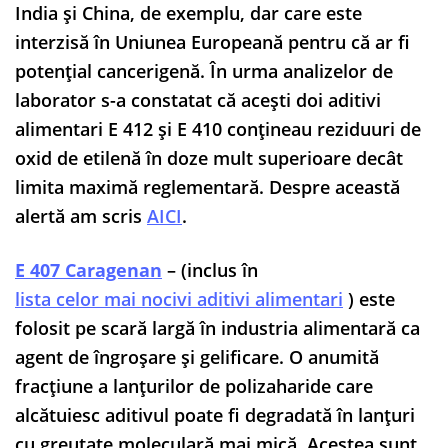
India şi China, de exemplu, dar care este
interzisă în Uniunea Europeană pentru că ar fi
potențial cancerigenă. În urma analizelor de
laborator s-a constatat că acești doi aditivi
alimentari E 412 și E 410 conțineau reziduuri de
oxid de etilenă în doze mult superioare decât
limita maximă reglementară. Despre această
alertă am scris
AICI
.
E 407 Caragenan
– (inclus în
lista celor mai nocivi aditivi alimentari
) este
folosit pe scară largă în industria alimentară ca
agent de îngroșare și gelificare. O anumită
fracțiune a lanțurilor de polizaharide care
alcătuiesc aditivul poate fi degradată în lanțuri
cu greutate moleculară mai mică. Acestea sunt