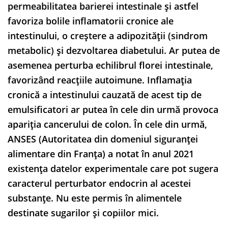
permeabilitatea barierei intestinale și astfel
favoriza bolile inflamatorii cronice ale
intestinului, o creștere a adipozității (sindrom
metabolic) și dezvoltarea diabetului. Ar putea de
asemenea perturba echilibrul florei intestinale,
favorizând reacțiile autoimune. Inflamația
cronică a intestinului cauzată de acest tip de
emulsificatori ar putea în cele din urmă provoca
apariția cancerului de colon. În cele din urmă,
ANSES (Autoritatea din domeniul siguranței
alimentare din Franța) a notat în anul 2021
existența datelor experimentale care pot sugera
caracterul perturbator endocrin al acestei
substanțe. Nu este permis în alimentele
destinate sugarilor și copiilor mici.