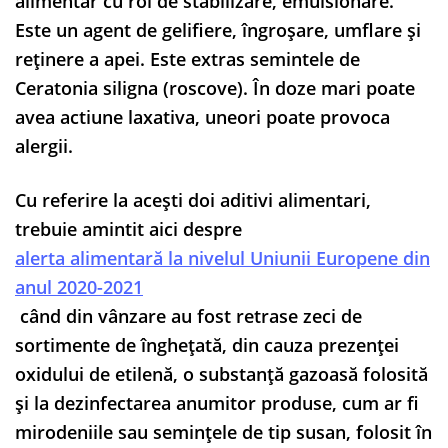
alimentar cu rol de stabilizare, emulsionare.
Este un agent de gelifiere, îngroșare, umflare și
reținere a apei. Este extras semintele de
Ceratonia siligna (roscove). În doze mari poate
avea actiune laxativa, uneori poate provoca
alergii.
Cu referire la acești doi aditivi alimentari,
trebuie amintit aici despre
alerta alimentară la nivelul Uniunii Europene din
anul 2020-2021
când din vânzare au fost retrase zeci de
sortimente de înghețată, din cauza prezenței
oxidului de etilenă, o substanță gazoasă folosită
şi la dezinfectarea anumitor produse, cum ar fi
mirodeniile sau seminţele de tip susan, folosit în