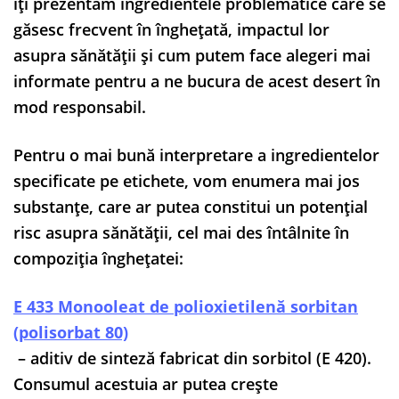
îți prezentăm ingredientele problematice care se
găsesc frecvent în înghețată, impactul lor
asupra sănătății și cum putem face alegeri mai
informate pentru a ne bucura de acest desert în
mod responsabil.
Pentru o mai bună interpretare a ingredientelor
specificate pe etichete, vom enumera mai jos
substanțe, care ar putea constitui un potențial
risc asupra sănătății, cel mai des întâlnite în
compoziția înghețatei:
E 433 Monooleat de polioxietilenă sorbitan
(polisorbat 80)
– aditiv de sinteză fabricat din sorbitol (E 420).
Consumul acestuia ar putea crește