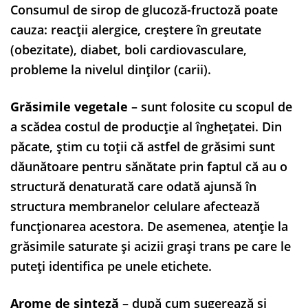
Consumul de sirop de glucoză-fructoză poate
cauza: reacții alergice, creștere în greutate
(obezitate), diabet, boli cardiovasculare,
probleme la nivelul dinților (carii).
Grăsimile vegetale
– sunt folosite cu scopul de
a scădea costul de producție al înghețatei. Din
păcate, știm cu toții că astfel de grăsimi sunt
dăunătoare pentru sănătate prin faptul că au o
structură denaturată care odată ajunsă în
structura membranelor celulare afectează
funcționarea acestora. De asemenea, atenție la
grăsimile saturate și acizii grași trans pe care le
puteți identifica pe unele etichete.
Arome de sinteză
– după cum sugerează și