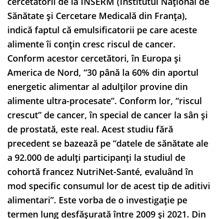
cercetătorii de la INSERM (Institutul Național de
Sănătate și Cercetare Medicală din Franța),
indică faptul că emulsificatorii pe care aceste
alimente îi conțin cresc riscul de cancer.
Conform acestor cercetători, în Europa și
America de Nord, “30 până la 60% din aportul
energetic alimentar al adulților provine din
alimente ultra-procesate”. Conform lor, “riscul
crescut” de cancer, în special de cancer la sân și
de prostată, este real. Acest studiu fără
precedent se bazează pe “datele de sănătate ale
a 92.000 de adulți participanți la studiul de
cohortă francez NutriNet-Santé, evaluând în
mod specific consumul lor de acest tip de aditivi
alimentari”. Este vorba de o investigație pe
termen lung desfășurată între 2009 și 2021. Din