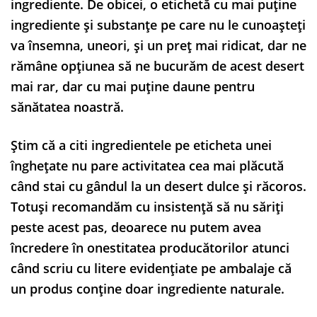
ingrediente. De obicei, o etichetă cu mai puține
ingrediente și substanțe pe care nu le cunoașteți
va însemna, uneori, și un preț mai ridicat, dar ne
rămâne opțiunea să ne bucurăm de acest desert
mai rar, dar cu mai puține daune pentru
sănătatea noastră.
Știm că a citi ingredientele pe eticheta unei
înghețate nu pare activitatea cea mai plăcută
când stai cu gândul la un desert dulce și răcoros.
Totuși recomandăm cu insistență să nu săriți
peste acest pas, deoarece nu putem avea
încredere în onestitatea producătorilor atunci
când scriu cu litere evidențiate pe ambalaje că
un produs conține doar ingrediente naturale.