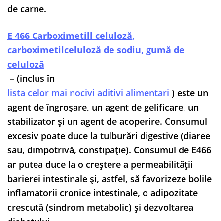
de carne.
E 466 Carboximetill celuloză,
carboximetilceluloză de sodiu, gumă de
celuloză
– (inclus în
lista celor mai nocivi aditivi alimentari
) este un
agent de îngroșare, un agent de gelificare, un
stabilizator și un agent de acoperire. Consumul
excesiv poate duce la tulburări digestive (diaree
sau, dimpotrivă, constipație). Consumul de E466
ar putea duce la o creștere a permeabilității
barierei intestinale și, astfel, să favorizeze bolile
inflamatorii cronice intestinale, o adipozitate
crescută (sindrom metabolic) și dezvoltarea