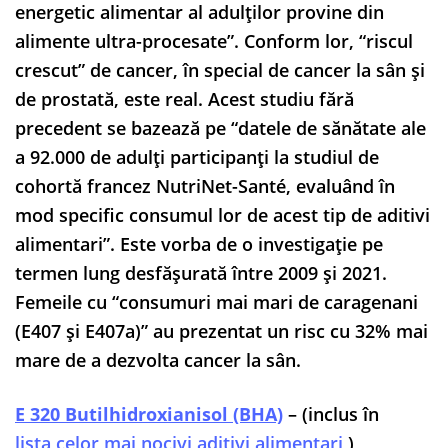
energetic alimentar al adulților provine din
alimente ultra-procesate”. Conform lor, “riscul
crescut” de cancer, în special de cancer la sân și
de prostată, este real. Acest studiu fără
precedent se bazează pe “datele de sănătate ale
a 92.000 de adulți participanți la studiul de
cohortă francez NutriNet-Santé, evaluând în
mod specific consumul lor de acest tip de aditivi
alimentari”. Este vorba de o investigație pe
termen lung desfășurată între 2009 și 2021.
Femeile cu “consumuri mai mari de caragenani
(E407 și E407a)” au prezentat un risc cu 32% mai
mare de a dezvolta cancer la sân.
E 320 Butilhidroxianisol (BHA)
– (inclus în
lista celor mai nocivi aditivi alimentari
)