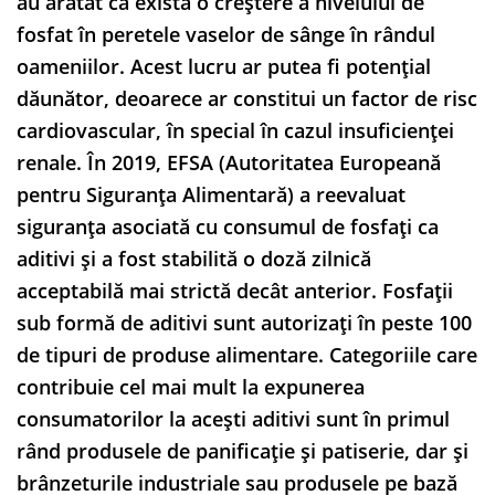
au arătat că există o creștere a nivelului de
fosfat în peretele vaselor de sânge în rândul
oameniilor. Acest lucru ar putea fi potențial
dăunător, deoarece ar constitui un factor de risc
cardiovascular, în special în cazul insuficienței
renale. În 2019, EFSA (Autoritatea Europeană
pentru Siguranța Alimentară) a reevaluat
siguranța asociată cu consumul de fosfați ca
aditivi și a fost stabilită o doză zilnică
acceptabilă mai strictă decât anterior. Fosfații
sub formă de aditivi sunt autorizați în peste 100
de tipuri de produse alimentare. Categoriile care
contribuie cel mai mult la expunerea
consumatorilor la acești aditivi sunt în primul
rând produsele de panificație și patiserie, dar și
brânzeturile industriale sau produsele pe bază