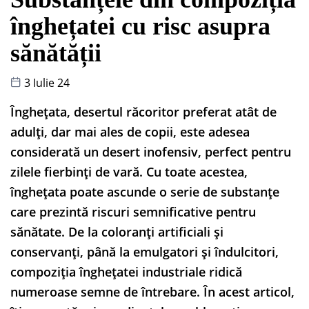
înghețatei cu risc asupra
sănătății
3 Iulie 24
Înghețata, desertul răcoritor preferat atât de
adulți, dar mai ales de copii, este adesea
considerată un desert inofensiv, perfect pentru
zilele fierbinți de vară. Cu toate acestea,
înghețata poate ascunde o serie de substanțe
care prezintă riscuri semnificative pentru
sănătate. De la coloranți artificiali și
conservanți, până la emulgatori și îndulcitori,
compoziția înghețatei industriale ridică
numeroase semne de întrebare. În acest articol,