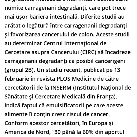
numite carragenani degradanți, care pot trece
mai ușor bariera intestinală. Diferite studii au
arătat o legătură între carragenanii degradanți
și favorizarea cancerului de colon. Aceste studii
au determinat Centrul Internațional de
Cercetare asupra Cancerului (CIRC) să încadreze
carragenanii degradanți ca posibil cancerigeni
(grupul 2B). Un studiu recent, publicat pe 13
februarie în revista PLOS Medicine de către
cercetătorii de la INSERM (Institutul Național de
Sănătate și Cercetare Medicală din Franța),
indică faptul că emulsificatorii pe care aceste
alimente îi conțin cresc riscul de cancer.
Conform acestor cercetători, în Europa și
America de Nord, “30 până la 60% din aportul