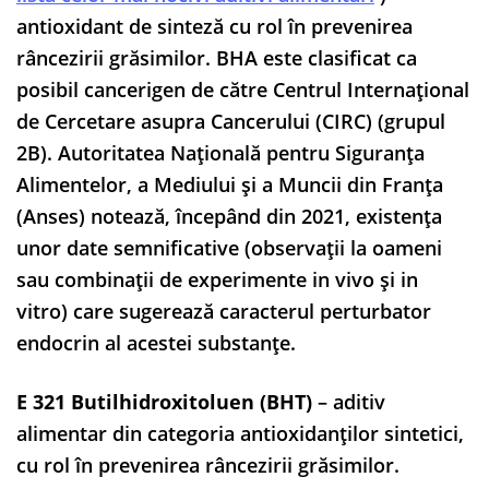
antioxidant de sinteză cu rol în prevenirea
râncezirii grăsimilor. BHA este clasificat ca
posibil cancerigen de către Centrul Internațional
de Cercetare asupra Cancerului (CIRC) (grupul
2B). Autoritatea Națională pentru Siguranța
Alimentelor, a Mediului și a Muncii din Franța
(Anses) notează, începând din 2021, existența
unor date semnificative (observații la oameni
sau combinații de experimente in vivo și in
vitro) care sugerează caracterul perturbator
endocrin al acestei substanțe.
E 321 Butilhidroxitoluen (BHT)
– aditiv
alimentar din categoria antioxidanţilor sintetici,
cu rol în prevenirea râncezirii grăsimilor.