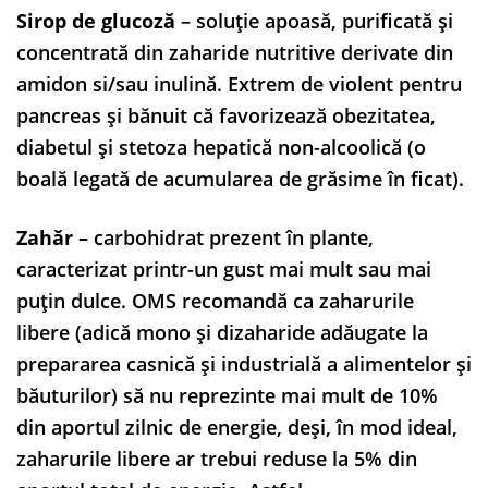
Sirop de glucoză
– soluție apoasă, purificată și
concentrată din zaharide nutritive derivate din
amidon si/sau inulină. Extrem de violent pentru
pancreas și bănuit că favorizează obezitatea,
diabetul și stetoza hepatică non-alcoolică (o
boală legată de acumularea de grăsime în ficat).
Zahăr –
carbohidrat prezent în plante,
caracterizat printr-un gust mai mult sau mai
puțin dulce. OMS recomandă ca zaharurile
libere (adică mono și dizaharide adăugate la
prepararea casnică și industrială a alimentelor și
băuturilor) să nu reprezinte mai mult de 10%
din aportul zilnic de energie, deși, în mod ideal,
zaharurile libere ar trebui reduse la 5% din