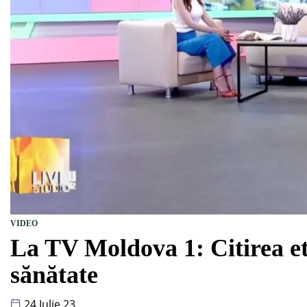
VIDEO
La TV Moldova 1: Citirea etic
sănătate
24 Iulie 23