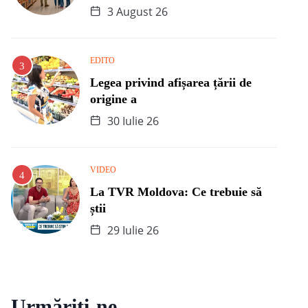
3 August 26
EDITO
Legea privind afișarea țării de
origine a
30 Iulie 26
VIDEO
La TVR Moldova: Ce trebuie să
știi
29 Iulie 26
Urmăriți-ne