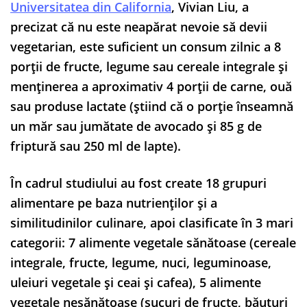
Universitatea din California
, Vivian Liu, a
precizat că nu este neapărat nevoie să devii
vegetarian, este suficient un consum zilnic a 8
porții de fructe, legume sau cereale integrale și
menținerea a aproximativ 4 porții de carne, ouă
sau produse lactate (știind că o porție înseamnă
un măr sau jumătate de avocado și 85 g de
friptură sau 250 ml de lapte).
În cadrul studiului au fost create 18 grupuri
alimentare pe baza nutrienților și a
similitudinilor culinare, apoi clasificate în 3 mari
categorii: 7 alimente vegetale sănătoase (cereale
integrale, fructe, legume, nuci, leguminoase,
uleiuri vegetale și ceai și cafea), 5 alimente
vegetale nesănătoase (sucuri de fructe, băuturi