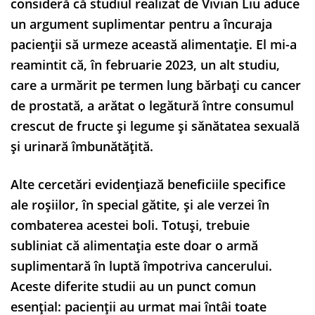
consideră că studiul realizat de Vivian Liu aduce
un argument suplimentar pentru a încuraja
pacienții să urmeze această alimentație. El mi-a
reamintit că, în februarie 2023, un alt studiu,
care a urmărit pe termen lung bărbați cu cancer
de prostată, a arătat o legătură între consumul
crescut de fructe și legume și sănătatea sexuală
și urinară îmbunătățită.
Alte cercetări evidențiază beneficiile specifice
ale roșiilor, în special gătite, și ale verzei în
combaterea acestei boli. Totuși, trebuie
subliniat că alimentația este doar o armă
suplimentară în luptă împotriva cancerului.
Aceste diferite studii au un punct comun
esențial: pacienții au urmat mai întâi toate