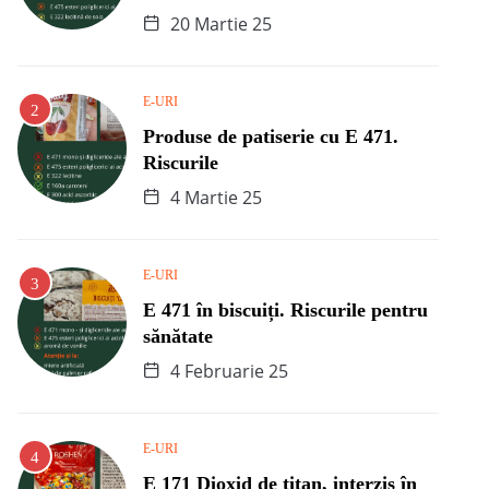
20 Martie 25
E-URI
Produse de patiserie cu E 471.
Riscurile
4 Martie 25
E-URI
E 471 în biscuiți. Riscurile pentru
sănătate
4 Februarie 25
E-URI
E 171 Dioxid de titan, interzis în