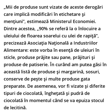
„Mii de produse sunt vizate de aceste derogări
care implică modificări în etichetare și
mențiuni”, estimează Ministerul Economiei.
Dintre acestea, „90% se referă la o înlocuire a
uleiului de floarea soarelui cu ulei de rapiță”,
precizează Asociația Națională a Industriilor
Alimentare: este vorba în esență de uleiuri în
sticle, produse prăjite sau pane, prăjituri și
produse de patiserie. În curând am putea găsi în
această listă de produse și margarină, sosuri,
conserve de pește și multe produse gata
preparate. De asemenea, vor fi vizate și diferite
tipuri de ciocolată, înghețată și pudră de
ciocolată în momentul când se va epuiza stocul
de lecitină.