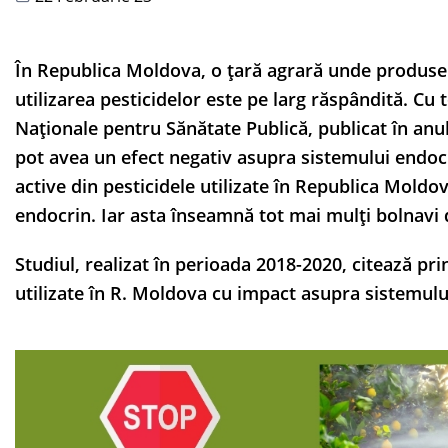
În Republica Moldova, o țară agrară unde produsel
utilizarea pesticidelor este pe larg răspândită. Cu
Naționale pentru Sănătate Publică, publicat în anu
pot avea un efect negativ asupra sistemului endocr
active din pesticidele utilizate în Republica Mol
endocrin. Iar asta înseamnă tot mai mulți bolnavi d
Studiul, realizat în perioada 2018-2020, citează pr
utilizate în R. Moldova cu impact asupra sistemul