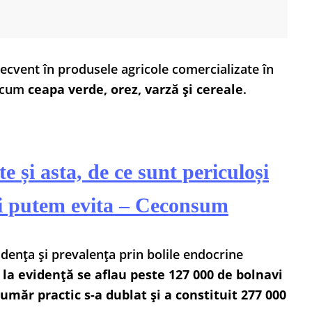
recvent în produsele agricole comercializate în
recum
ceapa verde, orez, varză și cereale
.
e și asta, de ce sunt periculoși
îi putem evita – Ceconsum
idența și prevalența prin bolile endocrine
 la evidență se aflau peste 127 000 de bolnavi
umăr practic s-a dublat și a constituit 277 000