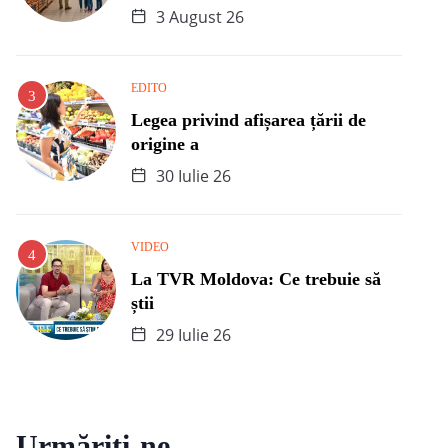
3 August 26
EDITO
Legea privind afișarea țării de
origine a
30 Iulie 26
VIDEO
La TVR Moldova: Ce trebuie să
știi
29 Iulie 26
Urmăriți-ne