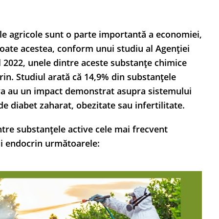
e agricole sunt o parte importantă a economiei,
 toate acestea, conform unui studiu al Agenției
l 2022, unele dintre aceste substanțe chimice
in. Studiul arată că 14,9% din substanțele
dova au un impact demonstrat asupra sistemului
e diabet zaharat, obezitate sau infertilitate.
intre substanțele active cele mai frecvent
ui endocrin următoarele: